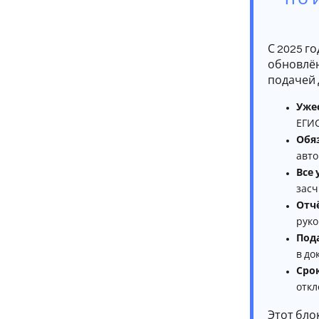
С 2025 г
обновлё
подачей 
Уже
ЕГИС
Обяз
авто
Все
засч
Отч
руко
Под
в до
Сро
откл
Этот бло