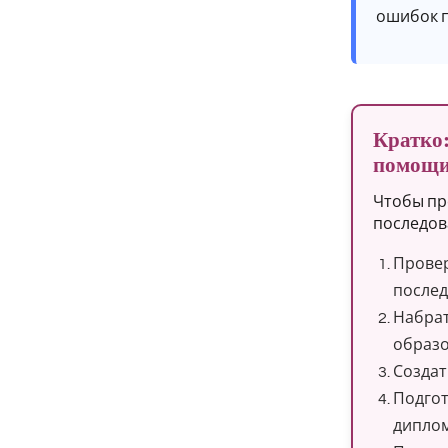
ошибок п
Кратко
помощи 
Чтобы пр
последов
Провер
послед
Набрат
образо
Создат
Подгот
диплом