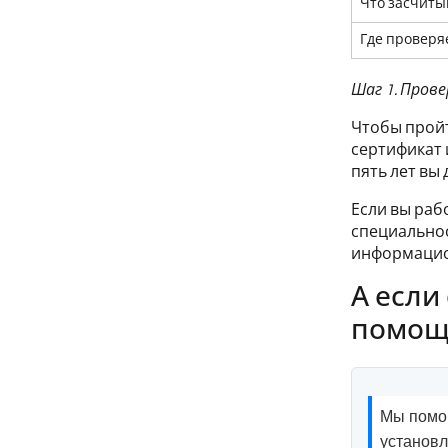
Что засчиты
Где проверя
Шаг 1. Пров
Чтобы прой
сертификат 
пять лет вы
Если вы раб
специальнос
информацион
А если
помощи
Мы помог
установ