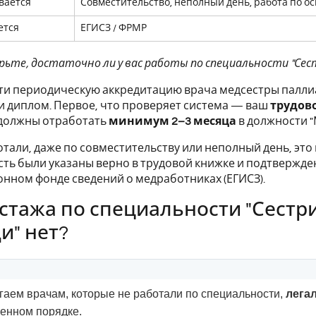
вается
Совместительство, неполный день, работа по о
ется
ЕГИСЗ / ФРМР
ерьте, достаточно ли у вас работы по специальности "Сес
ти периодическую аккредитацию врача медсестры палли
и диплом. Первое, что проверяет система — ваш
трудов
 должны отработать
минимум 2–3 месяца
в должности 
отали, даже по совместительству или неполный день, эт
ть были указаны верно в трудовой книжке и подтвержд
ном фонде сведений о медработниках (ЕГИСЗ).
 стажа по специальности "Сестр
" нет?
аем врачам, которые не работали по специальности,
лега
ленном порядке.