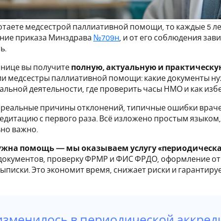
отаете медсестрой паллиативной помощи, то каждые 5 л
ание приказа Минздрава
№709н
, и от его соблюдения за
ь.
анице вы получите
полную, актуальную и практическ
и медсестры паллиативной помощи: какие документы ну
льной деятельности, где проверить часы НМО и как избе
 реальные причины отклонений, типичные ошибки враче
едитацию с первого раза. Всё изложено простым языком,
но важно.
ужна помощь — мы оказываем услугу «периодическа
документов, проверку ФРМР и ФИС ФРДО, оформление от
ыписки. Это экономит время, снижает риски и гарантиру
изменилось в периодической аккре