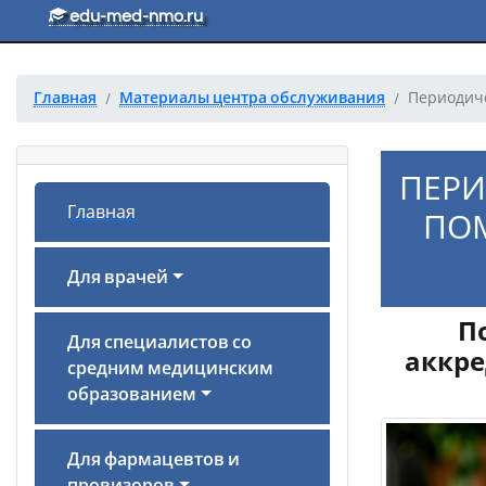
Перейти к основному тексту
edu-med-nmo.ru
Главная
Материалы центра обслуживания
Периодиче
ПЕРИ
Главная
ПОМ
Для врачей
П
Для специалистов со
аккре
средним медицинским
образованием
Для фармацевтов и