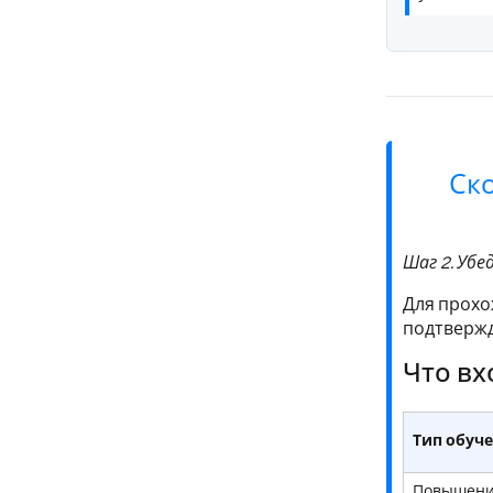
Ск
Шаг 2. Убе
Для прохо
подтверж
Что вх
Тип обуч
Повышен