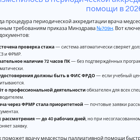
помощи в 2026
ода процедура периодической аккредитации врача медс
нным требованиям приказа Минздрава
№709н
. Вот ключ
документов:
сточена проверка стажа
— система автоматически сверяет до
З и ФРМР.
ательное наличие 72 часов ПК
— без подтверждённых програм
матически.
 удостоверения должны быть в ФИС ФРДО
— если учебный цент
итываются.
ёт о профессиональной деятельности
обязателен для всех спе
водителем.
ача через ФРМР стала приоритетной
— почтовые заявки рассм
кументах.
к рассмотрения — до 40 рабочих дней
, но при несогласованно
оняет заявку.
к поможет врачу медсестры паллиативной помощи быстро