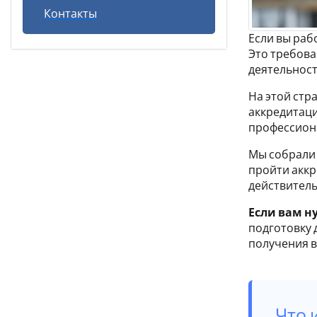
Контакты
Если вы раб
Это требов
деятельност
На этой стр
аккредитаци
профессиона
Мы собрали
пройти аккр
действитель
Если вам н
подготовку 
получения в
Что 