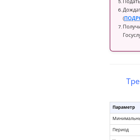
Подать
Дождат
(
ПОДР
Получи
Госуслу
Тре
Параметр
Минимальны
Период