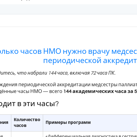
олько часов НМО нужно врачу медсе
периодической аккредита
дитесь, что набрали 144 часа, включая 72 часа ПК.
ждения периодической аккредитации медсестры паллиат
дённые часы НМО — всего
144 академических часа за 5
одит в эти часы?
Количество
ения
Примеры программ
часов
ие
«Дифференциальная диагностика в сестри