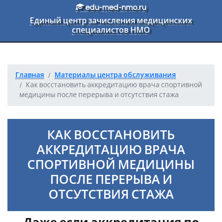
Перейти к основному тексту
edu-med-nmo.ru
Единый центр зачисления медицинских
специалистов НМО
Главная
Материалы центра обслуживания
Как восстановить аккредитацию врача спортивной
медицины после перерыва и отсутствия стажа
КАК ВОССТАНОВИТЬ
АККРЕДИТАЦИЮ ВРАЧА
СПОРТИВНОЙ МЕДИЦИНЫ
ПОСЛЕ ПЕРЕРЫВА И
ОТСУТСТВИЯ СТАЖА