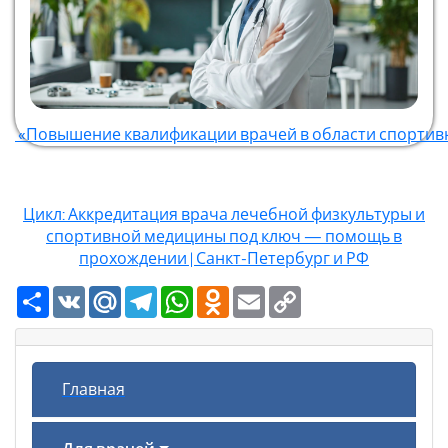
«Повышение квалификации врачей в области спорти
Цикл: Аккредитация врача лечебной физкультуры и
спортивной медицины под ключ — помощь в
прохождении | Санкт-Петербург и РФ
Ресурс
VK
Mail.Ru
Telegram
WhatsApp
Odnoklassniki
Email
Copy
Link
Главная