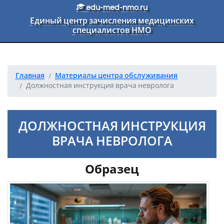
Перейти к основному тексту
edu-med-nmo.ru
Единый центр зачисления медицинских
специалистов НМО
Главная
Материалы центра обслуживания
Должностная инструкция врача невролога
ДОЛЖНОСТНАЯ ИНСТРУКЦИЯ
ВРАЧА НЕВРОЛОГА
Образец