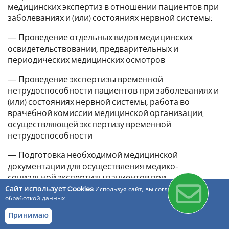
медицинских экспертиз в отношении пациентов при
заболеваниях и (или) состояниях нервной системы:
— Проведение отдельных видов медицинских
освидетельствовании, предварительных и
периодических медицинских осмотров
— Проведение экспертизы временной
нетрудоспособности пациентов при заболеваниях и
(или) состояниях нервной системы, работа во
врачебной комиссии медицинской организации,
осуществляющей экспертизу временной
нетрудоспособности
— Подготовка необходимой медицинской
документации для осуществления медико-
социальной экспертизы пациентов при
заболеваниях и (или) состояниях нервной системы в
Сайт использует Cookies
Используя сайт, вы соглашаетесь с
обработкой данных
.
федеральных государственных учреждениях медико-
социальной экспертизы
Принимаю