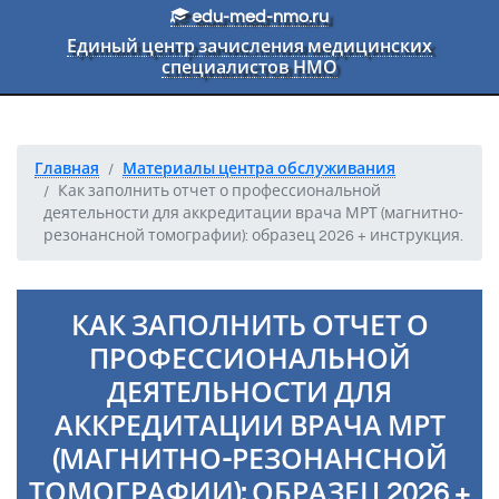
Перейти к основному тексту
edu-med-nmo.ru
Единый центр зачисления медицинских
специалистов НМО
Главная
Материалы центра обслуживания
Как заполнить отчет о профессиональной
деятельности для аккредитации врача МРТ (магнитно-
резонансной томографии): образец 2026 + инструкция.
КАК ЗАПОЛНИТЬ ОТЧЕТ О
ПРОФЕССИОНАЛЬНОЙ
ДЕЯТЕЛЬНОСТИ ДЛЯ
АККРЕДИТАЦИИ ВРАЧА МРТ
(МАГНИТНО-РЕЗОНАНСНОЙ
ТОМОГРАФИИ): ОБРАЗЕЦ 2026 +