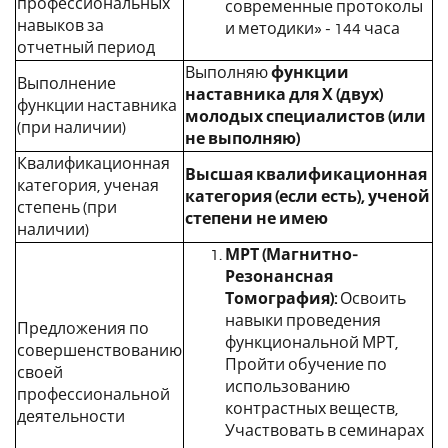
профессиональных
современные протоколы
навыков за
и методики» - 144 часа
отчетный период
Выполняю
функции
Выполнение
наставника для Х (двух)
функции наставника
молодых специалистов (или
(при наличии)
не выполняю)
Квалификационная
Высшая квалификационная
категория, ученая
категория (если есть), ученой
степень (при
степени не имею
наличии)
МРТ (Магнитно-
Резонансная
Томография):
Освоить
навыки проведения
Предложения по
функциональной МРТ,
совершенствованию
Пройти обучение по
своей
использованию
профессиональной
контрастных веществ,
деятельности
Участвовать в семинарах