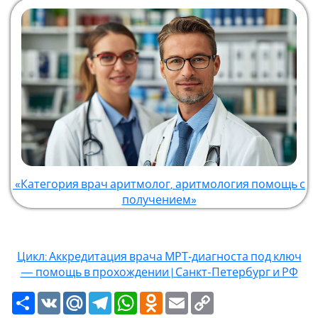
«Категория врач аритмолог, аритмология помощь с
получением»
Цикл: Аккредитация врача МРТ‑диагноста под ключ
— помощь в прохождении | Санкт-Петербург и РФ
Ресурс
VK
Mail.Ru
Telegram
WhatsApp
Odnoklassniki
Email
Copy
Link