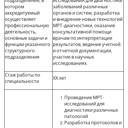
подразделения, в
исследований для диагностики
котором
заболеваний различных
аккредитуемый
органов и систем, разработка
осуществляет
и внедрение новых технологий
профессиональную
МРТ-диагностики, оказание
деятельность,
консультативной помощи
основные задачи и
врачам по интерпретации
функции указанного
результатов, ведение учетной
структурного
и отчетной документации,
подразделения
участие в научных
исследованиях.
Стаж работы по
ХХ лет
специальности
Проведение МРТ-
исследований для
диагностики различных
патологий
Разработка протоколов и