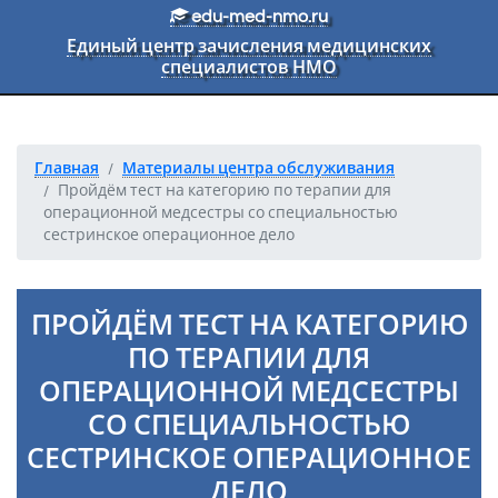
Перейти к основному тексту
edu-med-nmo.ru
Единый центр зачисления медицинских
специалистов НМО
Главная
Материалы центра обслуживания
Пройдём тест на категорию по терапии для
операционной медсестры со специальностью
сестринское операционное дело
ПРОЙДЁМ ТЕСТ НА КАТЕГОРИЮ
ПО ТЕРАПИИ ДЛЯ
ОПЕРАЦИОННОЙ МЕДСЕСТРЫ
СО СПЕЦИАЛЬНОСТЬЮ
СЕСТРИНСКОЕ ОПЕРАЦИОННОЕ
ДЕЛО