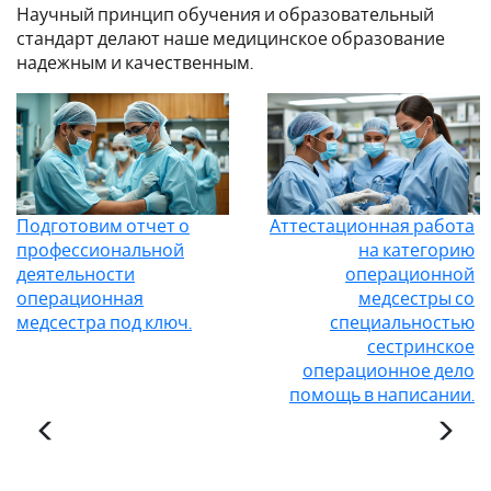
Научный принцип обучения и образовательный
стандарт делают наше медицинское образование
надежным и качественным.
Подготовим отчет о
Аттестационная работа
профессиональной
на категорию
деятельности
операционной
операционная
медсестры со
медсестра под ключ.
специальностью
сестринское
операционное дело
помощь в написании.