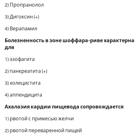
2) Пропранолол
3) Дигоксин (+)
4) Верапамил
Болезненность в зоне шоффара-риве характерна
для
1) эзофагита
2) панкреатита (+)
3) холецистита
4) аппендицита
Ахалазия кардии пищевода сопровождается
1) рвотой с примесью желчи
2) рвотой переваренной пищей