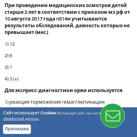
При проведении медицинских осмотров детей
старше 2 лет в соответствии с приказом мз рф от
10 августа 2017 года n514н учитываются
результаты обследований, давность которых не
превышает (мес.)
1) 12
2) 6
3) 1
4) 3 (+)
Для экспресс-диагностики орви используется
1) реакция торможения гемагглютинации
Сайт использует Cookies
2) метод иммунофлюоресценции (+)
Используя сайт, вы соглашаетесь с
обработкой данных
.
3) реакция связывания комплемента
Принимаю
4) вирусологический метод