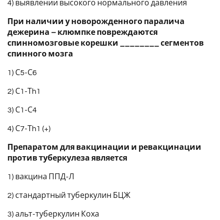
4) выявлении высокого нормального давления
При наличии у новорожденного паралича
дежерина – клюмпке повреждаются
спинномозговые корешки ________ сегментов
спинного мозга
1) С5-С6
2) С1-Тh1
3) С1-С4
4) С7-Тh1 (+)
Препаратом для вакцинации и ревакцинации
против туберкулеза является
1) вакцина ППД-Л
2) стандартный туберкулин БЦЖ
3) альт-туберкулин Коха