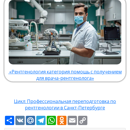
«Рентгенология категория помощь с получением
для врача-рентгенолога»
Цикл: Профессиональная переподготовка по
рентгенологии в Санкт‑Петербурге
Ресурс
VK
Mail.Ru
Telegram
WhatsApp
Odnoklassniki
Email
Copy
Link