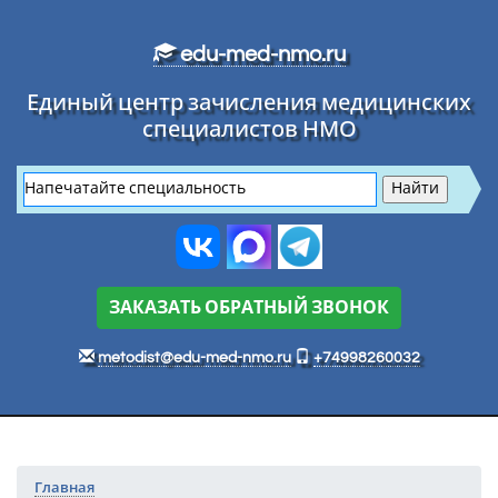
Перейти к основному тексту
edu-med-nmo.ru
Единый центр зачисления медицинских
специалистов НМО
ЗАКАЗАТЬ ОБРАТНЫЙ ЗВОНОК
metodist@edu-med-nmo.ru
+74998260032
Главная