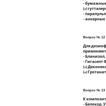
- бумажны
(+) гуттап
- парапуль
- анкерные
Вопрос № 12
Для дезинф
применяют
- Бланизол
- Гигасепт
(+) Деконек
(+) Гротана
Вопрос № 13
К компози
- Белокор,