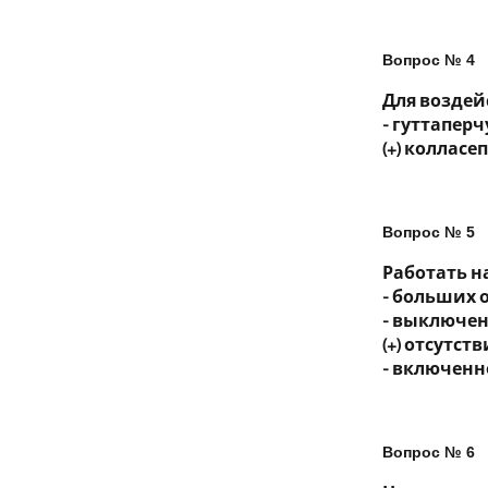
Вопрос № 4
Для воздей
- гуттаперч
(+) колласе
Вопрос № 5
Работать н
- больших 
- выключе
(+) отсутс
- включенн
Вопрос № 6