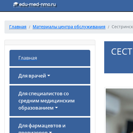
Перейти к основному тексту
edu-med-nmo.ru
Главная
Материалы центра обслуживания
Сестринск
СЕС
Главная
Для врачей
Для специалистов со
средним медицинским
образованием
Для фармацевтов и