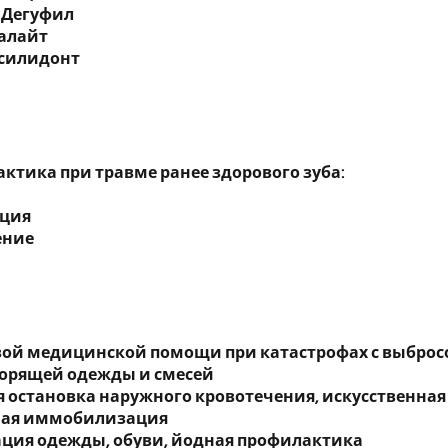
, Дегуфил
валайт
 силидонт
актика при травме ранее здорового зуба:
ация
ение
вой медицинской помощи при катастрофах с выбро
горящей одежды и смесей
я остановка наружного кровотечения, искусственная
ная иммобилизация
ация одежды, обуви, йодная профилактика