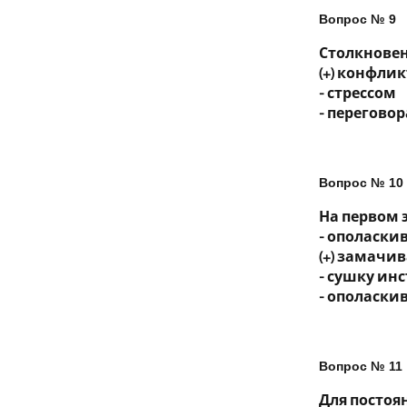
Вопрос № 9
Столкновен
(+) конфли
- стрессом
- перегово
Вопрос № 10
На первом 
- ополаски
(+) замачи
- сушку ин
- ополаски
Вопрос № 11
Для постоя