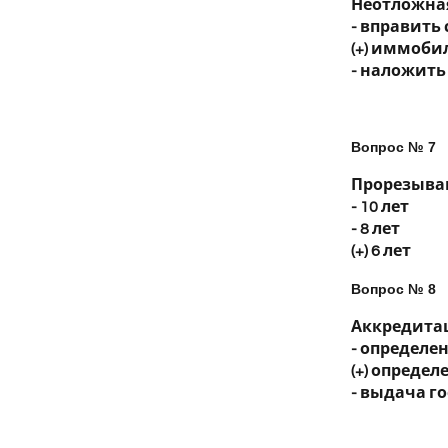
Неотложная
- вправить 
(+) иммоби
- наложить
Вопрос № 7
Прорезыван
- 10 лет
- 8 лет
(+) 6 лет
Вопрос № 8
Аккредитац
- определ
(+) опреде
- выдача г