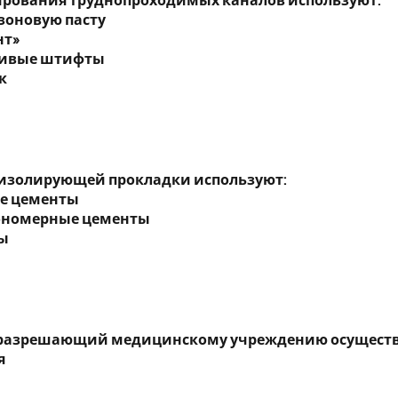
ирования труднопроходимых каналов используют:
зоновую пасту
нт»
рчивые штифты
к
 изолирующей прокладки используют:
ые цементы
иономерные цементы
ты
 разрешающий медицинскому учреждению осуществля
я