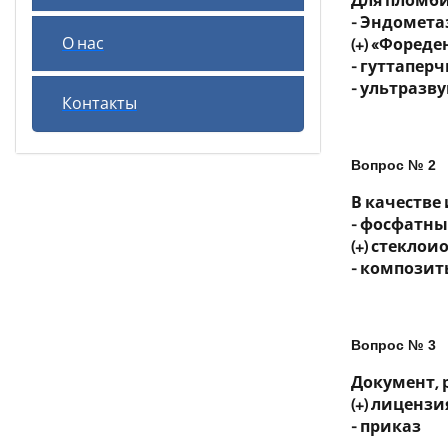
Для пломб
- Эндомета
О нас
(+) «Фореде
- гуттапе
- ультразву
Контакты
Вопрос № 2
В качестве
- фосфатн
(+) стекло
- компози
Вопрос № 3
Документ,
(+) лицензи
- приказ