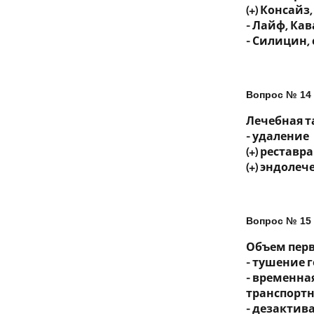
(+) Консайз
- Лайф, Ка
- Силицин,
Вопрос № 14
Лечебная т
- удаление
(+) реставр
(+) эндолеч
Вопрос № 15
Объем пер
- тушение 
- временна
транспорт
- дезактив