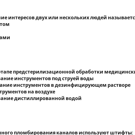
ие интересов двух или нескольких людей называетс
ктом
рами
этапе предстерилизационной обработки медицинск
вание инструментов под струей воды
вание инструментов в дезинфицирующем растворе
струментов на воздухе
вание дистиллированной водой
нного пломбирования каналов используют штифты: