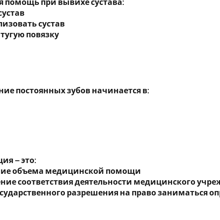
 помощь при вывихе сустава:
сустав
лизовать сустав
 тугую повязку
ие постоянных зубов начинается в:
ия – это:
ение объема медицинской помощи
ление соответствия деятельности медицинского уч
осударственного разрешения на право заниматься 