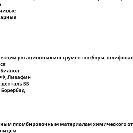
е
ерчивые
парные
екции ротационных инструментов (боры, шлифовал
ся:
, Бианол
 ФФ, Лизафин
с денталь ББ
т Борербад
тным пломбировочным материалам химического отв
 Уницем