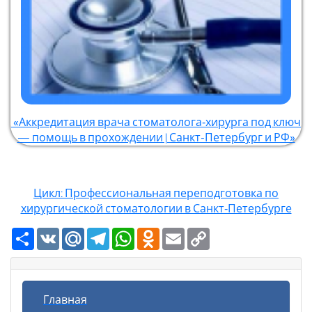
«Аккредитация врача стоматолога‑хирурга под ключ
— помощь в прохождении | Санкт-Петербург и РФ»
Цикл: Профессиональная переподготовка по
хирургической стоматологии в Санкт‑Петербурге
Ресурс
VK
Mail.Ru
Telegram
WhatsApp
Odnoklassniki
Email
Copy
Link
Главная