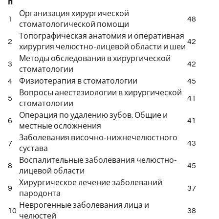
п
Организация хирургической
1
48
стоматологической помощи
Топографическая анатомия и оперативная
2
42
хирургия челюстно-лицевой области и шеи
Методы обследования в хирургической
3
42
стоматологии
4
Физиотерапия в стоматологии
45
Вопросы анестезиологии в хирургической
5
41
стоматологии
Операция по удалению зубов. Общие и
6
41
местные осложнения
Заболевания височно-нижнечелюстного
7
43
сустава
Воспалительные заболевания челюстно-
8
45
лицевой области
Хирургическое лечение заболеваний
9
37
пародонта
Неврогенные заболевания лица и
10
38
челюстей