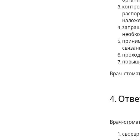
контро
распор
наложе
запраш
необхо
приним
связан
проход
повыша
Врач-стомат
4. Отв
Врач-стомат
своевр