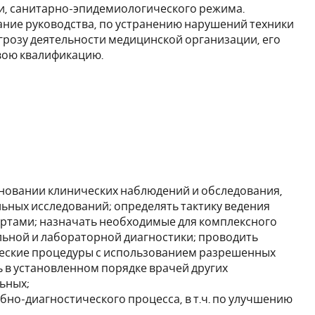
и, санитарно-эпидемиологического режима.
ие руководства, по устранению нарушений техники
грозу деятельности медицинской организации, его
вою квалификацию.
сновании клинических наблюдений и обследования,
ьных исследований; определять тактику ведения
артами; назначать необходимые для комплексного
ьной и лабораторной диагностики; проводить
ческие процедуры с использованием разрешенных
 в установленном порядке врачей других
ьных;
но-диагностического процесса, в т.ч. по улучшению