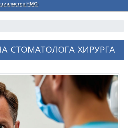
пециалистов НМО
ЧА-СТОМАТОЛОГА-ХИРУРГА