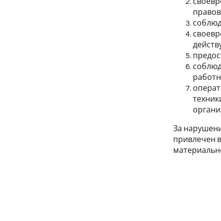
своевр
правов
соблюд
своевр
действ
предос
соблюд
работн
операт
техник
органи
За нарушени
привлечен в
материально