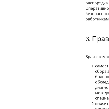
распорядка,
Оперативно
безопасност
работникам,
3. Пра
Врач-стомат
самост
сбора 
больно
обслед
диагно
методо
специа
вносит
органи