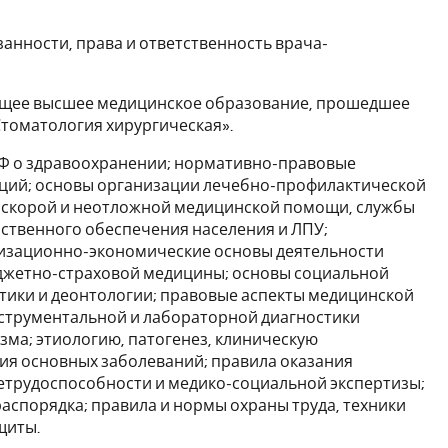
анности, права и ответственность врача-
еющее высшее медицинское образование, прошедшее
томатология хирургическая».
 РФ о здравоохранении; нормативно-правовые
ций; основы организации лечебно-профилактической
 скорой и неотложной медицинской помощи, службы
ственного обеспечения населения и ЛПУ;
низационно-экономические основы деятельности
юджетно-страховой медицины; основы социальной
тики и деонтологии; правовые аспекты медицинской
струментальной и лабораторной диагностики
зма; этиологию, патогенез, клиническую
ия основных заболеваний; правила оказания
трудоспособности и медико-социальной экспертизы;
аспорядка; правила и нормы охраны труда, техники
щиты.