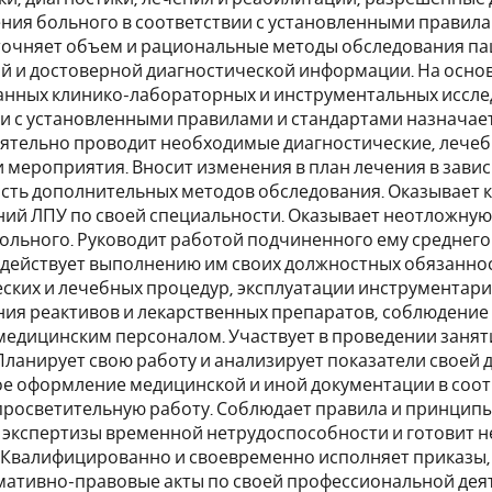
ения больного в соответствии с установленными правил
точняет объем и рациональные методы обследования па
й и достоверной диагностической информации. На осно
анных клинико-лабораторных и инструментальных исслед
и с установленными правилами и стандартами назначает
оятельно проводит необходимые диагностические, лече
 мероприятия. Вносит изменения в план лечения в завис
сть дополнительных методов обследования. Оказывает 
ний ЛПУ по своей специальности. Оказывает неотложн
ольного. Руководит работой подчиненного ему среднего
одействует выполнению им своих должностных обязанно
ских и лечебных процедур, эксплуатации инструментари
ия реактивов и лекарственных препаратов, соблюдение 
медицинским персоналом. Участвует в проведении заня
Планирует свою работу и анализирует показатели своей
е оформление медицинской и иной документации в соот
росветительную работу. Соблюдает правила и принципы 
 экспертизы временной нетрудоспособности и готовит 
 Квалифицированно и своевременно исполняет приказы,
мативно-правовые акты по своей профессиональной дея