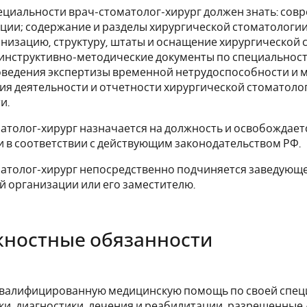
ециальности врач-стоматолог-хирург должен знать: сов
ции; содержание и разделы хирургической стоматологи
анизацию, структуру, штаты и оснащение хирургической
инструктивно-методические документы по специальнос
оведения экспертизы временной нетрудоспособности и 
я деятельности и отчетности хирургической стоматолог
и.
матолог-хирург назначается на должность и освобождае
 в соответствии с действующим законодательством РФ.
матолог-хирург непосредственно подчиняется заведующе
 организации или его заместителю.
жностные обязанности
квалифицированную медицинскую помощь по своей спец
и, диагностики, лечения и реабилитации, разрешенные 