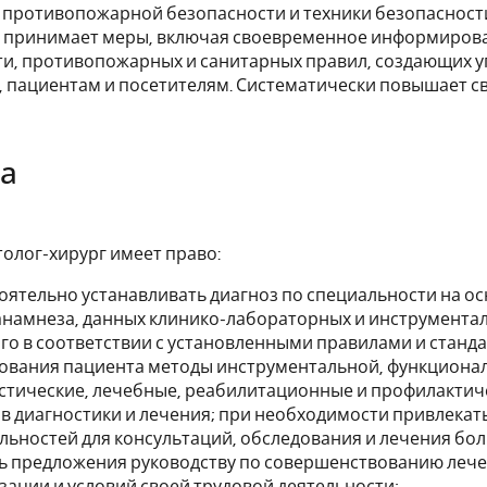
 противопожарной безопасности и техники безопасност
 принимает меры, включая своевременное информирован
и, противопожарных и санитарных правил, создающих у
 пациентам и посетителям. Систематически повышает с
ва
олог-хирург имеет право:
оятельно устанавливать диагноз по специальности на о
анамнеза, данных клинико-лабораторных и инструментал
го в соответствии с установленными правилами и станд
ования пациента методы инструментальной, функционал
стические, лечебные, реабилитационные и профилакти
в диагностики и лечения; при необходимости привлекать
льностей для консультаций, обследования и лечения бол
ь предложения руководству по совершенствованию лечеб
зации и условий своей трудовой деятельности;