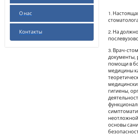
1. Настояща
О нас
стоматолога
2. На должн
Контакты
послевузовс
3. Врач-сто
документы,
помощи в б
медицины ка
теоретичес
медицинских
гигиены, ор
деятельност
функциональ
симптоматик
неотложной
основы сани
безопаснос