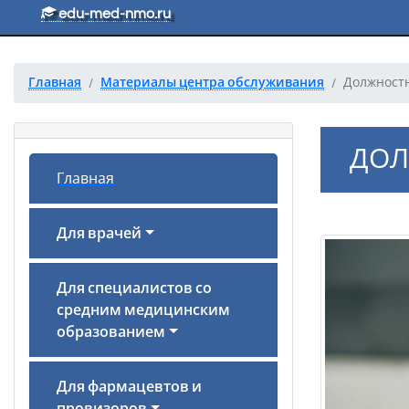
Перейти к основному тексту
edu-med-nmo.ru
Главная
Материалы центра обслуживания
Должностн
ДОЛ
Главная
Для врачей
Для специалистов со
средним медицинским
образованием
Для фармацевтов и