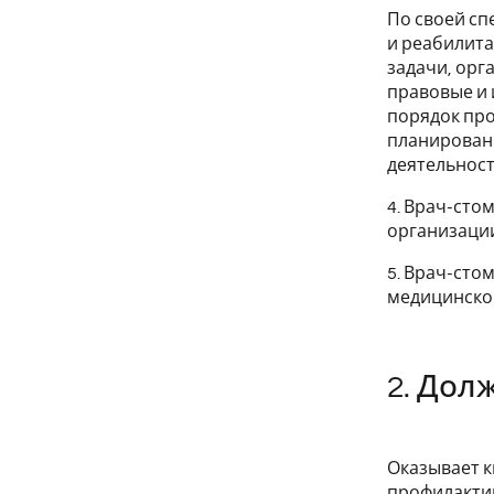
По своей сп
и реабилита
задачи, орг
правовые и 
порядок пр
планировани
деятельност
4. Врач-сто
организации
5. Врач-сто
медицинской
2. Дол
Оказывает 
профилактик