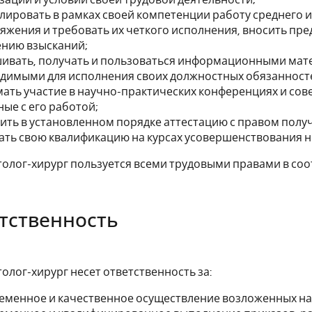
лировать в рамках своей компетенции работу среднего 
яжения и требовать их четкого исполнения, вносить пр
нию взысканий;
ивать, получать и пользоваться информационными мат
димыми для исполнения своих должностных обязанност
ать участие в научно-практических конференциях и сов
ные с его работой;
ить в установленном порядке аттестацию с правом пол
ть свою квалификацию на курсах усовершенствования не 
олог-хирург пользуется всеми трудовыми правами в соо
етственность
олог-хирург несет ответственность за:
еменное и качественное осуществление возложенных на