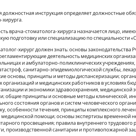
я должностная инструкция определяет должностные обяз
-хирурга.
ость врача-стоматолога-хирурга назначается лицо, им
кую подготовку или специализацию по специальности «С
матолог-хирург должен знать: основы законодательства
 регламентирующие деятельность медицинских организа
ольницах и амбулаторно-поликлинических учреждениях,
тастроф, санитарно-эпидемиологической службы, лекар
кие основы, принципы и методы диспансеризации; орга
 организаций и медицинских работников в условиях б
ганизации и экономики здравоохранения, медицинской э
и; общие принципы и основные методы клинической, ин
ного состояния органов и систем человеческого органи
у, особенности течения, принципы комплексного лечен
 медицинской помощи; основы экспертизы временной не
тарного просвещения; правила внутреннего трудового р
ти, производственной санитарии и противопожарной за