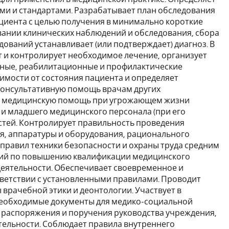
ами и стандартами. Разрабатывает план обследования
циента с целью получения в минимально короткие
вании клинических наблюдений и обследования, сбора
ований устанавливает (или подтверждает) диагноз. В
 и контролирует необходимое лечение, организует
бные, реабилитационные и профилактические
имости от состояния пациента и определяет
консультативную помощь врачам других
ую медицинскую помощь при угрожающем жизни
 и младшего медицинского персонала (при его
стей. Контролирует правильность проведения
я, аппаратуры и оборудования, рационального
правил техники безопасности и охраны труда средним
тий по повышению квалификации медицинского
 деятельности. Обеспечивает своевременное и
ветствии с установленными правилами. Проводит
врачебной этики и деонтологии. Участвует в
необходимые документы для медико-социальной
 распоряжения и поручения руководства учреждения,
тельности. Соблюдает правила внутреннего