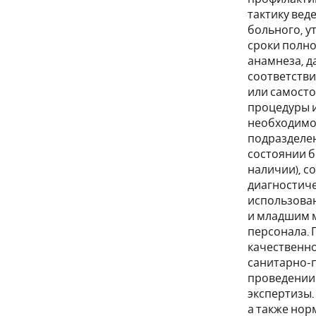
тактику вед
больного, у
сроки полно
анамнеза, д
соответстви
или самост
процедуры и
необходимо
подразделе
состоянии б
наличии), с
диагностиче
использован
и младшим 
персонала. 
качественно
санитарно-п
проведении
экспертизы.
а также нор