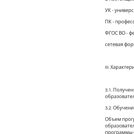
УК - универ
ПК - профе
ФГОС ВО - ф
сетевая фор
III. Характе
3.1. Получе
образовател
3.2. Обучен
Объем прогр
образовате
программы о