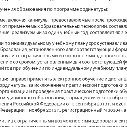
олучения образования по программе ординатуры:
ме, включая каникулы, предоставляемые после прохожде
 от применяемых образовательных технологий, составл
ния, реализуемый за один учебный год, составляет 60 з.е.
и по индивидуальному учебному плану срок устанавлива
бразования, установленного для соответствующей форм
ану лиц с ограниченными возможностями здоровья орган
нению со сроком, установленным для соответствующей 
й год при обучении по индивидуальному учебному плану н
зация вправе применять электронное обучение и диста
рдинатуры, за исключением практической подготовки 
организации и проведения практической подготовки о
 медицинского образования, фармацевтического образ
ения Российской Федерации от 3 сентября 2013 г. N 62
Федерации 1 ноября 2013 г., регистрационный N 30304), 
ии лиц с ограниченными возможностями здоровья элект