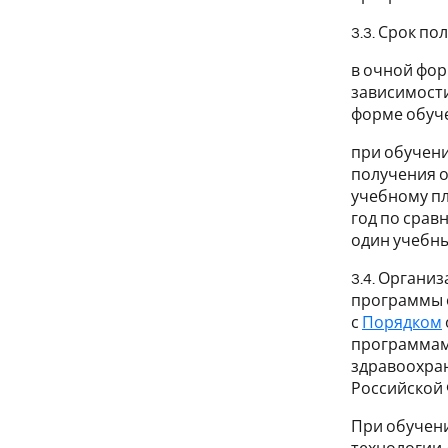
3.3. Срок п
в очной фор
зависимости
форме обуче
при обучени
получения о
учебному пл
год по срав
один учебны
3.4. Органи
программы о
с
Порядком
программам
здравоохран
Российской 
При обучен