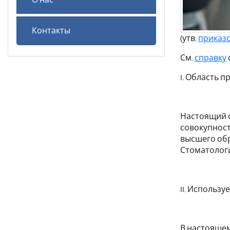
О нас
Контакты
(утв.
приказ
См.
справку
I. Область 
Настоящий 
совокупнос
высшего обр
Стоматологи
II. Использ
В настояще