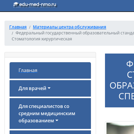
Перейти к основному тексту
edu-med-nmo.ru
Главная
Материалы центра обслуживания
Федеральный государственный образовательный стандар
Стоматология хирургическая
Ф
Главная
С
ОБРА
Для врачей
СП
Для специалистов со
средним медицинским
образованием