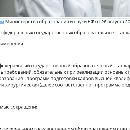
ом
Министерства образования и науки РФ от 26 августа 201
о федеральных государственных образовательных станд
применения
федеральный государственный образовательный стандар
ть требований, обязательных при реализации основных
азования - программ подготовки кадров высшей квалифи
я хирургическая (далее соответственно - программа орд
уемые сокращения
м федеральном государственном образовательном станд