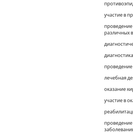
противоэпи
участие в п
проведение 
различных в
диагностиче
диагностика
проведение 
лечебная де
оказание х
участие в о
реабилитац
проведение
заболевани