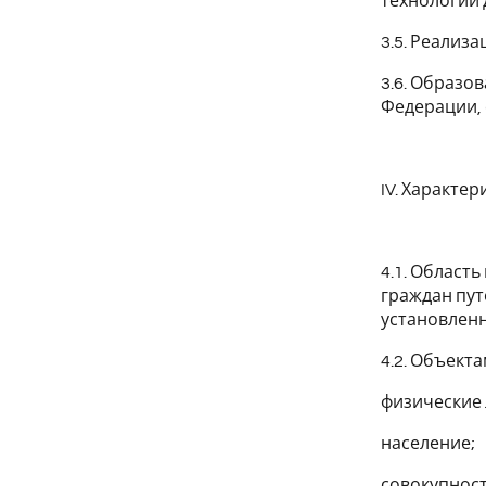
технологии 
3.5. Реализ
3.6. Образо
Федерации, 
IV. Характе
4.1. Област
граждан пу
установленн
4.2. Объект
физические л
население;
совокупност