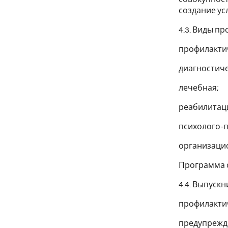
создание ус
4.3. Виды п
профилакти
диагностиче
лечебная;
реабилитац
психолого-п
организаци
Программа о
4.4. Выпуск
профилактич
предупрежде