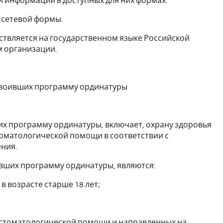
 информации в доступных для них формах.
 сетевой формы.
ствляется на государственном языке Российской
 организации.
освоивших программу ординатуры
их программу ординатуры, включает, охрану здоровья
оматологической помощи в соответствии с
ния.
ивших программу ординатуры, являются:
и в возрасте старше 18 лет;
и стоматологической помощи и направленных на