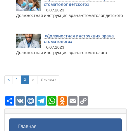
стоматолог детского»
18.07.2023
Должностная инструкция врача-стоматолог детского
«Должностная инструкция врача-
стоматолога»
16.07.2023
Должностная инструкция врача-стоматолога
(current)
<
1
2
>
В конец ›
Ресурс
VK
Mail.Ru
Telegram
WhatsApp
Odnoklassniki
Email
Copy
Link
Главная