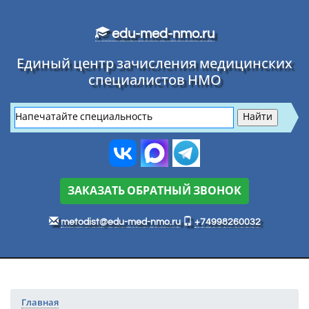
Перейти к основному тексту
edu-med-nmo.ru
Единый центр зачисления медицинских
специалистов НМО
ЗАКАЗАТЬ ОБРАТНЫЙ ЗВОНОК
metodist@edu-med-nmo.ru
+74998260032
Главная