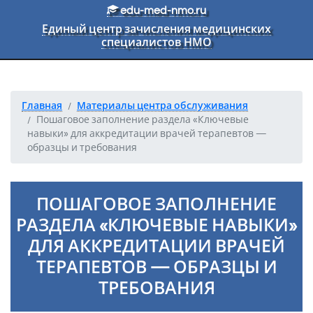
Перейти к основному тексту
edu-med-nmo.ru
Единый центр зачисления медицинских
специалистов НМО
Главная
Материалы центра обслуживания
Пошаговое заполнение раздела «Ключевые
навыки» для аккредитации врачей терапевтов —
образцы и требования
ПОШАГОВОЕ ЗАПОЛНЕНИЕ
РАЗДЕЛА «КЛЮЧЕВЫЕ НАВЫКИ»
ДЛЯ АККРЕДИТАЦИИ ВРАЧЕЙ
ТЕРАПЕВТОВ — ОБРАЗЦЫ И
ТРЕБОВАНИЯ