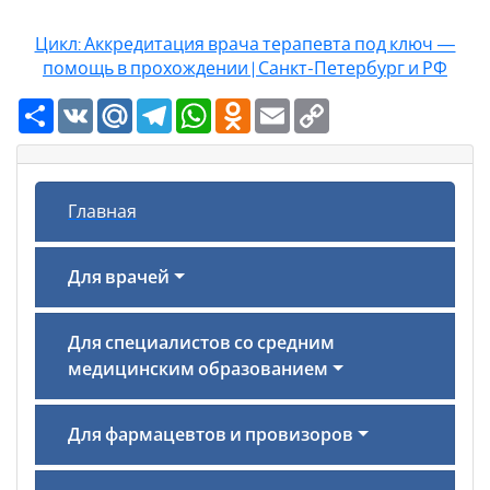
Цикл: Аккредитация врача терапевта под ключ —
помощь в прохождении | Санкт-Петербург и РФ
Ресурс
VK
Mail.Ru
Telegram
WhatsApp
Odnoklassniki
Email
Copy
Link
Главная
Для врачей
Для специалистов со средним
медицинским образованием
Для фармацевтов и провизоров