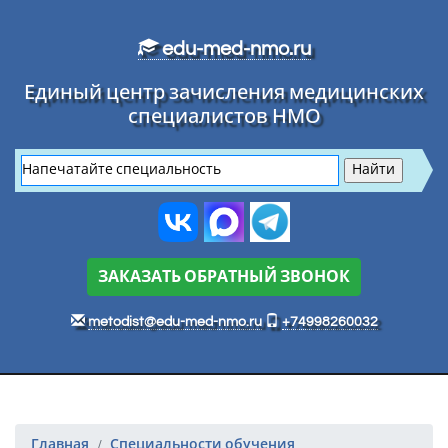
Перейти к основному тексту
edu-med-nmo.ru
Единый центр зачисления медицинских
специалистов НМО
ЗАКАЗАТЬ ОБРАТНЫЙ ЗВОНОК
metodist@edu-med-nmo.ru
+74998260032
Главная
Специальности обучения