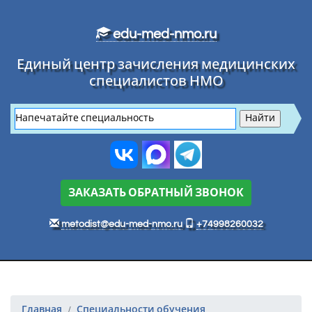
Перейти к основному тексту
edu-med-nmo.ru
Единый центр зачисления медицинских
специалистов НМО
ЗАКАЗАТЬ ОБРАТНЫЙ ЗВОНОК
metodist@edu-med-nmo.ru
+74998260032
Главная
Специальности обучения