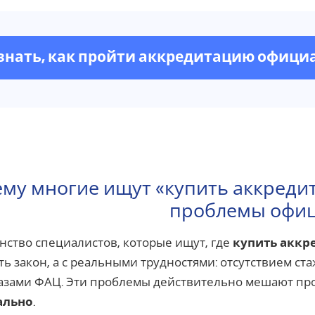
знать, как пройти аккредитацию офици
му многие ищут «купить аккреди
проблемы офи
ство специалистов, которые ищут, где
купить аккр
ь закон, а с реальными трудностями: отсутствием с
азами ФАЦ. Эти проблемы действительно мешают пр
ально
.