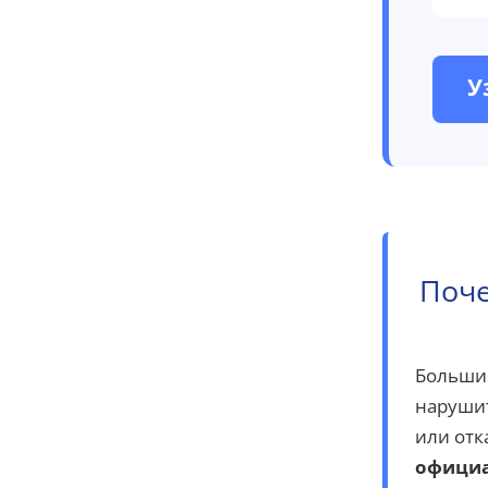
У
Поче
Большин
нарушит
или отк
офици