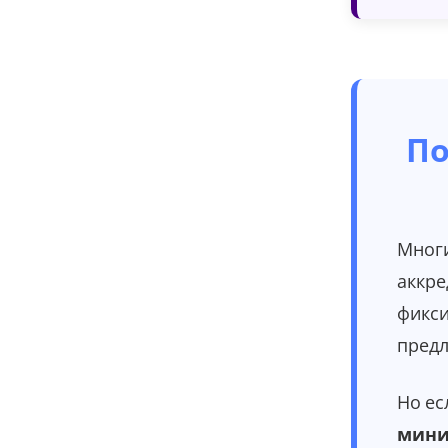
По
Многи
аккре
фикси
предл
Но ес
мини