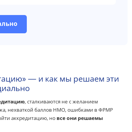
ально
тацию» — и как мы решаем эти
циально
едитацию
, сталкиваются не с желанием
тажа, нехваткой баллов НМО, ошибками в ФРМР
ойти аккредитацию, но
все они решаемы