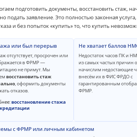
гаем подготовить документы, восстановить стаж, на
но подать заявление. Это полностью законная услуга
тказа и без попыток «купить» то, что купить невозмож
тажа или был перерыв
Не хватает баллов Н
таж отсутствует, просрочен или
Недостаток часов ПК и Н
бражается в ФРМР —
из самых частых причин о
итацию не примут. Мы
начислим недостающие ч
ем
восстановить стаж
внесём их в ФИС ФРДО с
ально
, оформить документы
гарантированным отобра
жать отказов.
ФРМР.
бнее:
восстановление стажа
ккредитации
емы с ФРМР или личным кабинетом