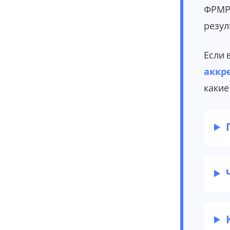
ФРМР/
резул
Если 
аккр
какие