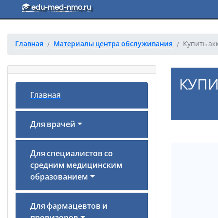
Перейти к основному тексту
edu-med-nmo.ru
Главная
Материалы центра обслуживания
Купить ак
КУПИ
Главная
Для врачей
Для специалистов со
средним медицинским
образованием
Для фармацевтов и