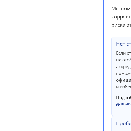
Мы помо
коррект
риска о
Нет с
Если с
не ото
аккред
помож
офици
и избе
Подро
для а
Пробл