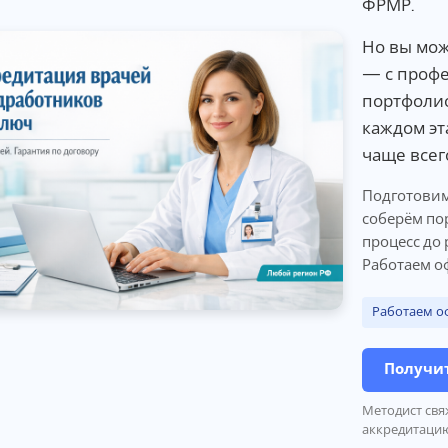
ФРМР.
Но вы мо
— с профе
портфолио
каждом эт
чаще всег
Подготовим
соберём по
процесс до 
Работаем о
Работаем о
Получит
Методист свя
аккредитаци