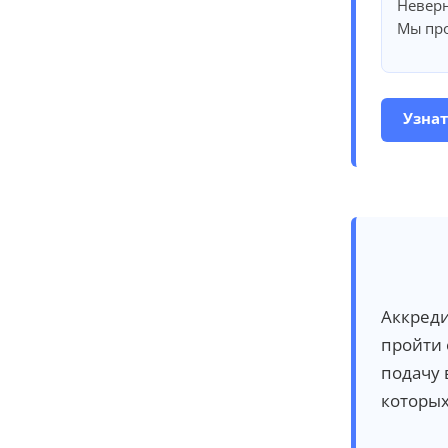
Неверн
Мы про
Узнат
Аккреди
пройти
подачу 
которых