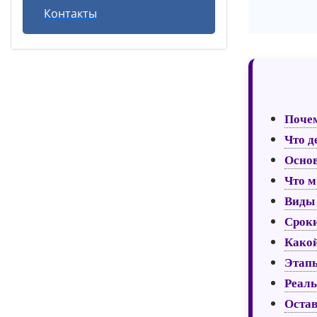
Контакты
Почем
Что д
Основ
Что м
Виды 
Сроки
Какой
Этапы
Реаль
Остав