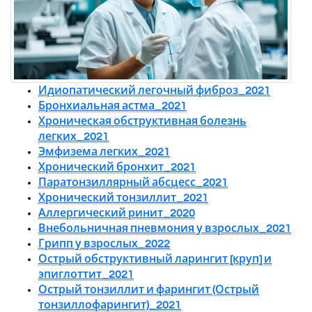
Идиопатический легочный фиброз_2021
Бронхиальная астма_2021
Хроническая обструктивная болезнь
легких_2021
Эмфизема легких_2021
Хронический бронхит_2021
Паратонзиллярный абсцесс_2021
Хронический тонзиллит_2021
Аллергический ринит_2020
Внебольничная пневмония у взрослых_2021
Грипп у взрослых_2022
Острый обструктивный ларингит [круп] и
эпиглоттит_2021
Острый тонзиллит и фарингит (Острый
тонзиллофарингит)_2021