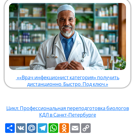
««Врач инфекционист категория» получить
дистанционно. Быстро. Под ключ.»
Цикл: Профессиональная переподготовка биологов
КДЛ в Санкт‑Петербурге
Ресурс
VK
Mail.Ru
Telegram
WhatsApp
Odnoklassniki
Email
Copy
Link