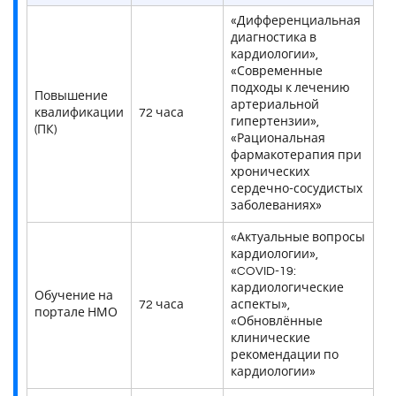
«Дифференциальная
диагностика в
кардиологии»,
«Современные
подходы к лечению
Повышение
артериальной
квалификации
72 часа
гипертензии»,
(ПК)
«Рациональная
фармакотерапия при
хронических
сердечно-сосудистых
заболеваниях»
«Актуальные вопросы
кардиологии»,
«COVID-19:
кардиологические
Обучение на
72 часа
аспекты»,
портале НМО
«Обновлённые
клинические
рекомендации по
кардиологии»