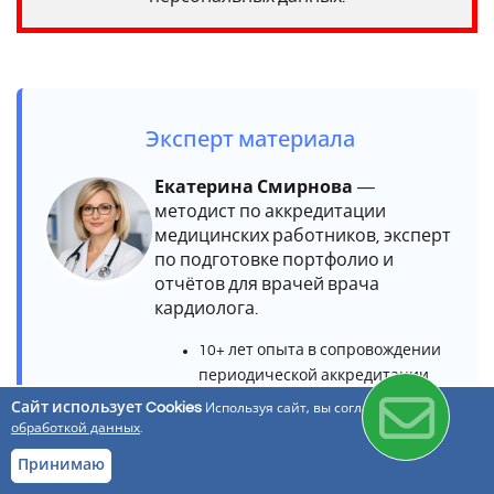
Эксперт материала
Екатерина Смирнова
—
методист по аккредитации
медицинских работников, эксперт
по подготовке портфолио и
отчётов для врачей врача
кардиолога.
10+ лет опыта в сопровождении
периодической аккредитации
Работа по профстандарту
Сайт использует Cookies
Используя сайт, вы соглашаетесь с
«Кардиология»
обработкой данных
.
Автор методических материалов
Принимаю
по отчёту о профессиональной