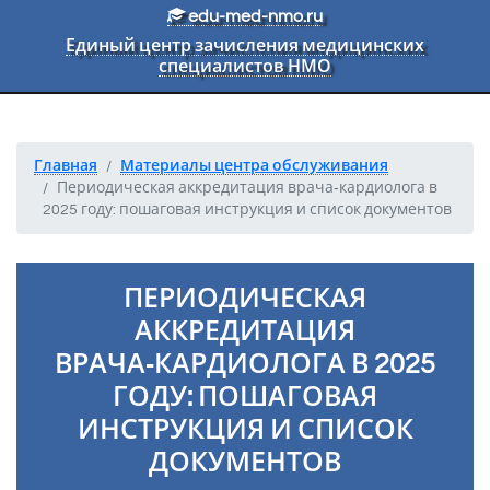
Перейти к основному тексту
edu-med-nmo.ru
Единый центр зачисления медицинских
специалистов НМО
Главная
Материалы центра обслуживания
Периодическая аккредитация врача‑кардиолога в
2025 году: пошаговая инструкция и список документов
ПЕРИОДИЧЕСКАЯ
АККРЕДИТАЦИЯ
ВРАЧА‑КАРДИОЛОГА В 2025
ГОДУ: ПОШАГОВАЯ
ИНСТРУКЦИЯ И СПИСОК
ДОКУМЕНТОВ