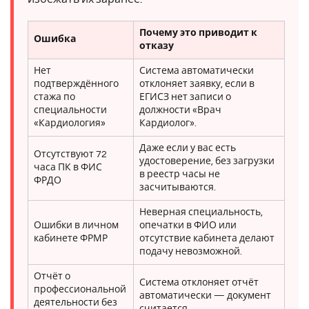
Почему это приводит к
Ошибка
отказу
Нет
Система автоматически
подтверждённого
отклоняет заявку, если в
стажа по
ЕГИСЗ нет записи о
специальности
должности «Врач
«Кардиология»
Кардиолог».
Даже если у вас есть
Отсутствуют 72
удостоверение, без загрузки
часа ПК в ФИС
в реестр часы не
ФРДО
засчитываются.
Неверная специальность,
Ошибки в личном
опечатки в ФИО или
кабинете ФРМР
отсутствие кабинета делают
подачу невозможной.
Отчёт о
Система отклоняет отчёт
профессиональной
автоматически — документ
деятельности без
считается