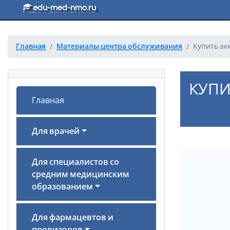
Перейти к основному тексту
edu-med-nmo.ru
Главная
Материалы центра обслуживания
Купить ак
КУПИ
Главная
Для врачей
Для специалистов со
средним медицинским
образованием
Для фармацевтов и