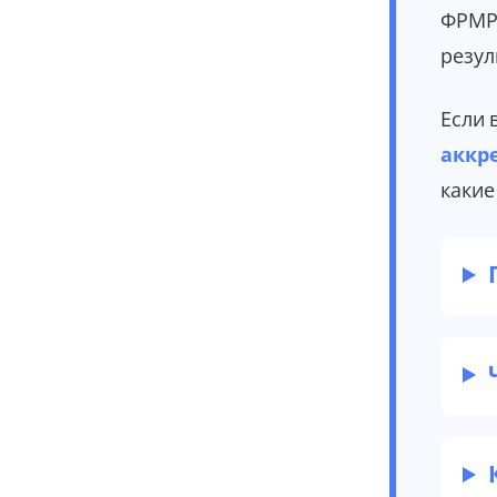
ФРМР/
резул
Если 
аккр
какие