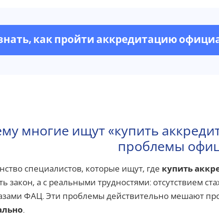
знать, как пройти аккредитацию офици
му многие ищут «купить аккреди
проблемы офи
ство специалистов, которые ищут, где
купить аккр
ь закон, а с реальными трудностями: отсутствием с
азами ФАЦ. Эти проблемы действительно мешают пр
ально
.