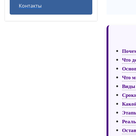
Контакты
Почем
Что д
Основ
Что м
Виды 
Сроки
Какой
Этапы
Реаль
Остав