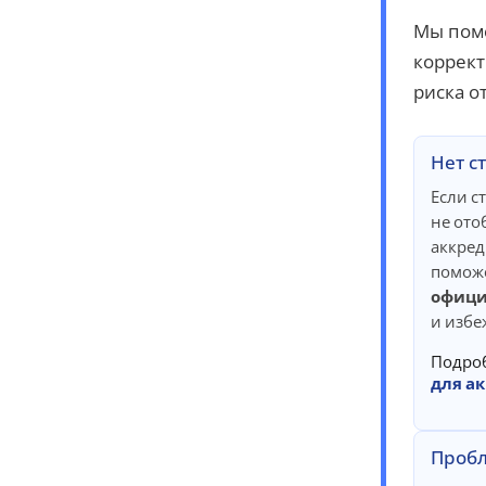
Мы помо
коррект
риска о
Нет с
Если с
не ото
аккред
помож
офици
и избе
Подро
для а
Пробл