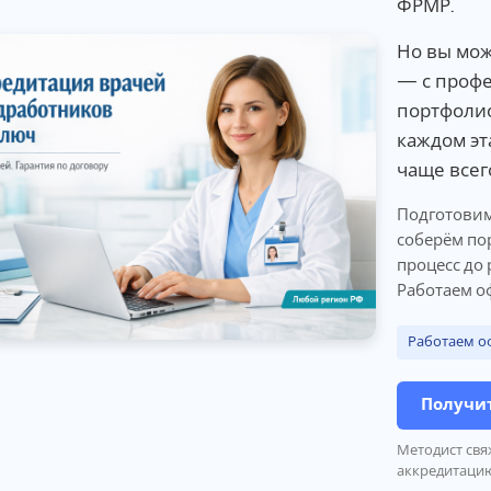
ФРМР.
Но вы мо
— с профе
портфолио
каждом эт
чаще всег
Подготовим
соберём по
процесс до 
Работаем о
Работаем о
Получит
Методист свя
аккредитаци