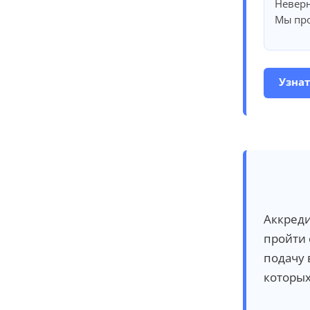
Неверн
Мы про
Узнат
Аккреди
пройти
подачу 
которых