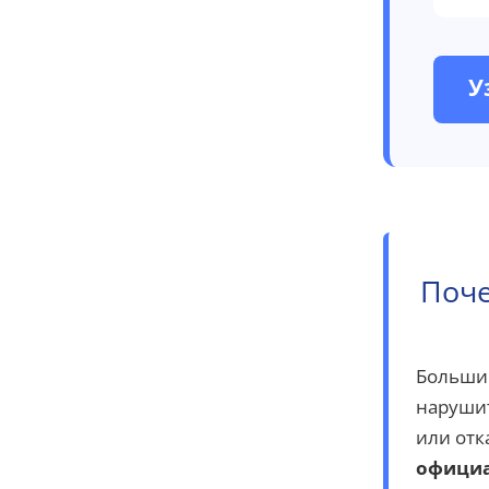
У
Поче
Большин
нарушит
или отк
офици