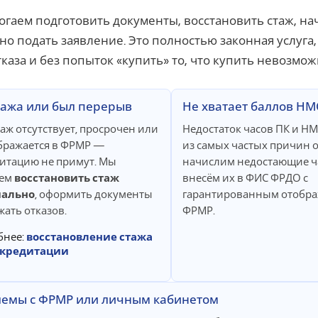
гаем подготовить документы, восстановить стаж, на
но подать заявление. Это полностью законная услуга
тказа и без попыток «купить» то, что купить невозмож
тажа или был перерыв
Не хватает баллов Н
таж отсутствует, просрочен или
Недостаток часов ПК и Н
бражается в ФРМР —
из самых частых причин о
итацию не примут. Мы
начислим недостающие ч
ем
восстановить стаж
внесём их в ФИС ФРДО с
ально
, оформить документы
гарантированным отобра
жать отказов.
ФРМР.
бнее:
восстановление стажа
ккредитации
емы с ФРМР или личным кабинетом