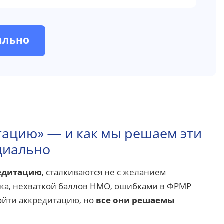
ально
тацию» — и как мы решаем эти
циально
едитацию
, сталкиваются не с желанием
тажа, нехваткой баллов НМО, ошибками в ФРМР
ойти аккредитацию, но
все они решаемы