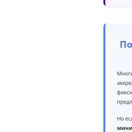
По
Многи
аккре
фикси
предл
Но ес
мини