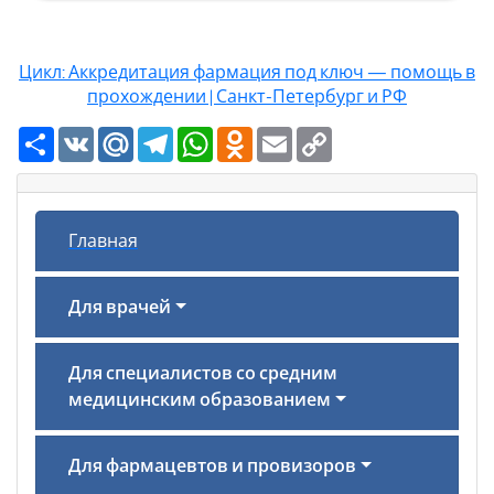
Цикл: Аккредитация фармация под ключ — помощь в
прохождении | Санкт-Петербург и РФ
Ресурс
VK
Mail.Ru
Telegram
WhatsApp
Odnoklassniki
Email
Copy
Link
Главная
Для врачей
Для специалистов со средним
медицинским образованием
Для фармацевтов и провизоров