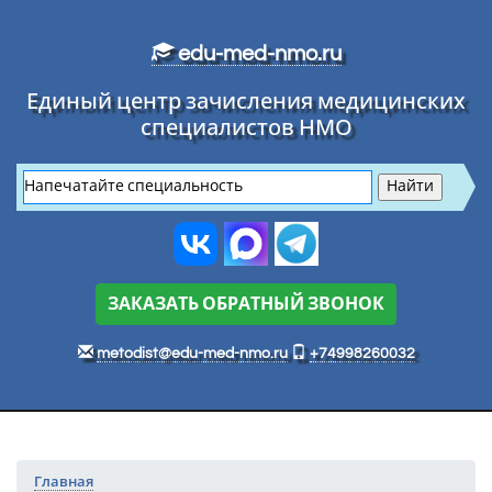
Перейти к основному тексту
edu-med-nmo.ru
Единый центр зачисления медицинских
специалистов НМО
ЗАКАЗАТЬ ОБРАТНЫЙ ЗВОНОК
metodist@edu-med-nmo.ru
+74998260032
Главная