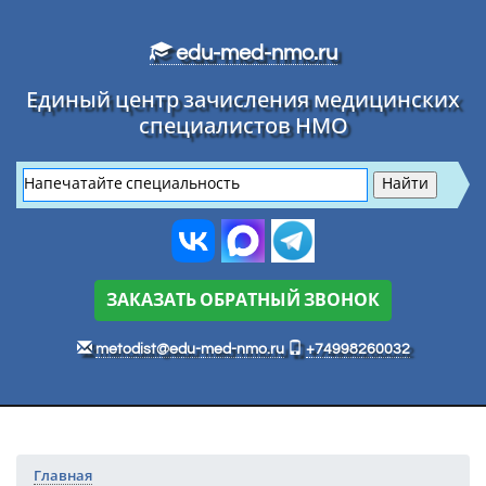
Перейти к основному тексту
edu-med-nmo.ru
Единый центр зачисления медицинских
специалистов НМО
ЗАКАЗАТЬ ОБРАТНЫЙ ЗВОНОК
metodist@edu-med-nmo.ru
+74998260032
Главная