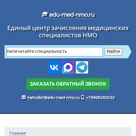
Перейти к основному тексту
edu-med-nmo.ru
Единый центр зачисления медицинских
специалистов НМО
ЗАКАЗАТЬ ОБРАТНЫЙ ЗВОНОК
metodist@edu-med-nmo.ru
+74998260032
Главная