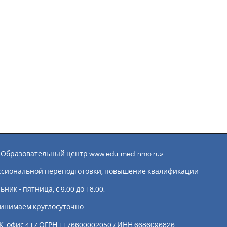
ы «Образовательный центр www.edu-med-nmo.ru»
ссиональной переподготовки, повышение квалификации
ик - пятница, с 9:00 до 18:00.
инимаем круглосуточно
К, офис 417 ОГРН 1176600002050 / ИНН 6686096826