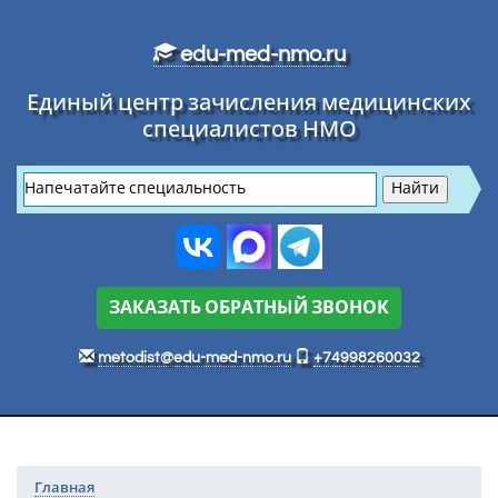
Перейти к основному тексту
edu-med-nmo.ru
Единый центр зачисления медицинских
специалистов НМО
ЗАКАЗАТЬ ОБРАТНЫЙ ЗВОНОК
metodist@edu-med-nmo.ru
+74998260032
Главная