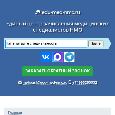
Перейти к основному тексту
edu-med-nmo.ru
Единый центр зачисления медицинских
специалистов НМО
ЗАКАЗАТЬ ОБРАТНЫЙ ЗВОНОК
metodist@edu-med-nmo.ru
+74998260032
Главная