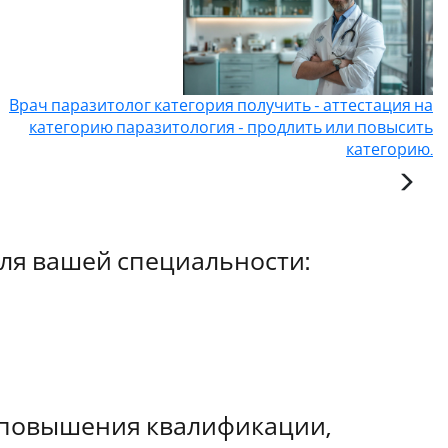
Врач паразитолог категория получить - аттестация на
категорию паразитология - продлить или повысить
категорию.
ля вашей специальности:
ы повышения квалификации,