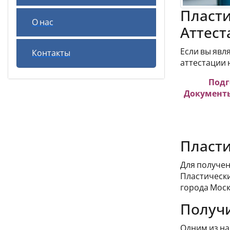
Пласти
О нас
Аттест
Если вы явл
Контакты
аттестации 
Подг
Документы
Пласти
Для получен
Пластически
города Моск
Получи
Одним из на