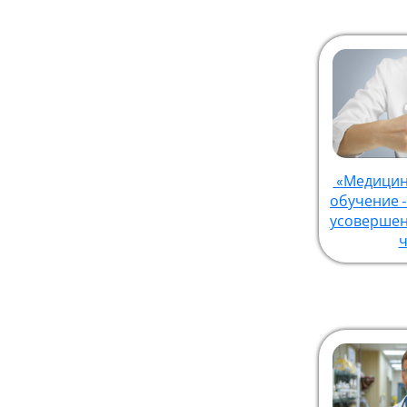
«Медицин
обучение 
усовершен
ч