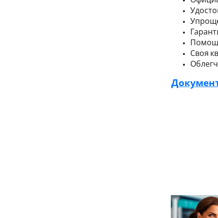
Удосто
Упроще
Гарант
Помощь
Своя к
Облегч
Документ