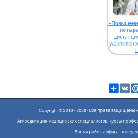
«Повышение
по пар
дистанци
удостовере
Ресурс
VK
Copyright © 2016 - 2026 · Все права защищен
Аккредитация медицинских специалистов, курсы профе
Время работы офиса: понедельн