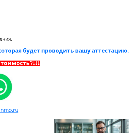
ения.
оторая будет проводить вашу аттестацию.
тоимость?↓↓↓
-nmo.ru