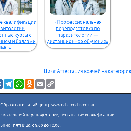
 квалификации
«Профессиональная
азитологии:
переподготовка по
онные курсы с
паразитологии —
нием и баллами
дистанционное обучение»
НМО»
Цикл: Аттестация врачей на категорию
Mail.Ru
Telegram
WhatsApp
Odnoklassniki
Email
Copy
Link
ы «Образовательный центр www.edu-med-nmo.ru»
ссиональной переподготовки, повышение квалификации
ик - пятница, с 9:00 до 18:00.