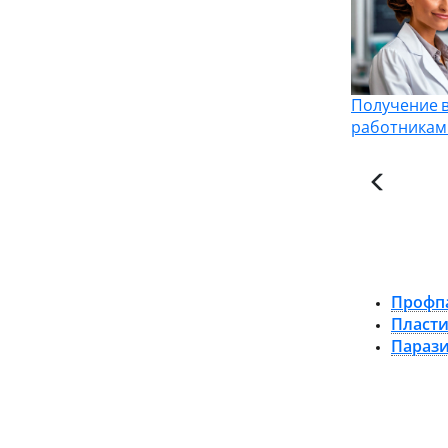
Получение 
работникам
Профп
Пласти
Параз