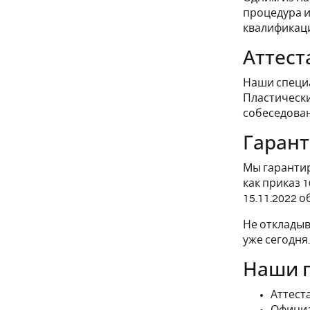
процедура и
квалификаци
Аттест
Наши специа
Пластически
собеседован
Гарант
Мы гарантир
как приказ 
15.11.2022 
Не откладыв
уже сегодня.
Наши 
Аттест
Официа