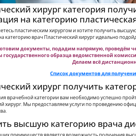
ческий хирург категория получи
ация на категорию пластическая
яетесь пластическим хирургом и хотите получить высшую
на категорию врач Пластический хирург идеально подойде
отовим документы, подадим напрямую, проведём чер
 государственного образца ведомственной комисси
Делаем всё дистанционн
Список документов для получен
ческий хирург получить катего
ия врачебной категории вам необходимо успешно пройт
й хирург. Мы предоставляем услуги по проведению офи
ва.
ть высшую категорию врача д
ших преимуществ является возможность получения выс