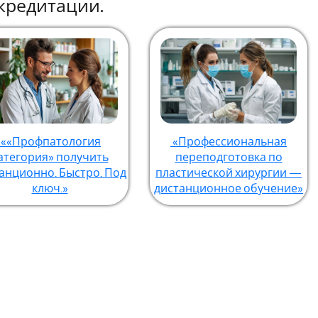
кредитации.
««Профпатология
«Профессиональная
атегория» получить
переподготовка по
анционно. Быстро. Под
пластической хирургии —
ключ.»
дистанционное обучение»