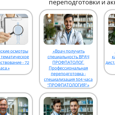
переподготовки и ак
ские осмотры
«Врач получить
- тематическое
специальность ВРАЧ
к
ствование - 72
ПРОФПАТОЛОГ.
дист
аса.»
Профессиональная
переподготовка -
специализация 504 часа
“ПРОФПАТОЛОГИЯ”.»