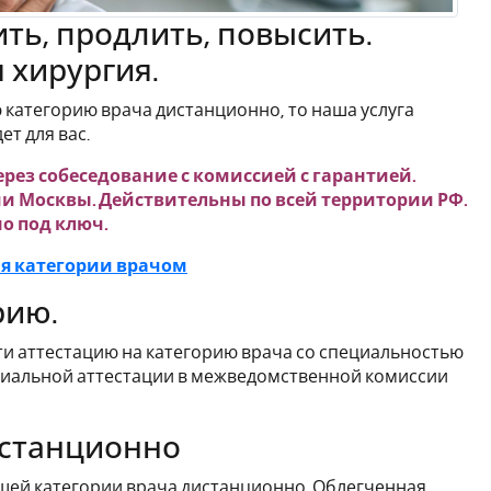
ть, продлить, повысить.
 хирургия.
 категорию врача дистанционно, то наша услуга
т для вас.
ез собеседование с комиссией с гарантией.
и Москвы. Действительны по всей территории РФ.
о под ключ.
ия категории врачом
рию.
и аттестацию на категорию врача со специальностью
циальной аттестации в межведомственной комиссии
истанционно
шей категории врача дистанционно. Облегченная