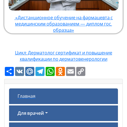
«Дистанционное обучение на фармацевта с
медицинским образованием — диплом гос.
образца»
Цикл: Дерматолог сертификат и повышение
квалификации по дерматовенерологии
Ресурс
VK
Mail.Ru
Telegram
WhatsApp
Odnoklassniki
Email
Copy
Link
Главная
Для врачей