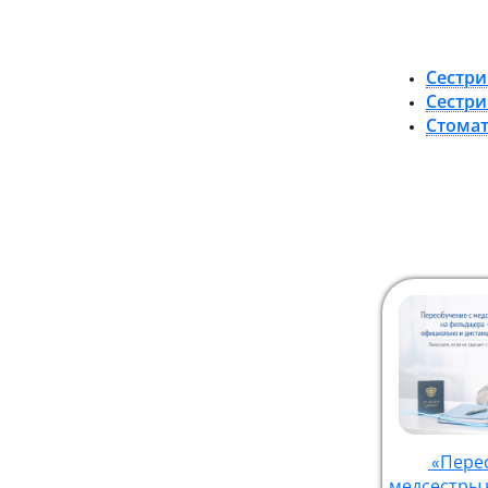
Сестри
Сестри
Стомат
«Пере
медсестры 