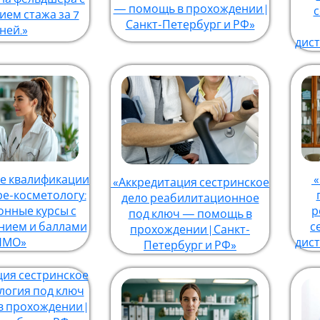
— помощь в прохождении |
с
ем стажа за 7
Санкт-Петербург и РФ»
ней.»
дис
 квалификации
«
«Аккредитация сестринское
ре-косметологу:
дело реабилитационное
онные курсы с
р
под ключ — помощь в
нием и баллами
с
прохождении | Санкт-
НМО»
дис
Петербург и РФ»
ция сестринское
логия под ключ
 прохождении |