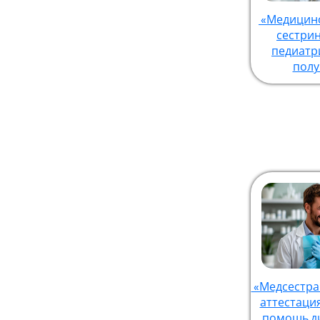
«Медицинс
сестрин
педиатр
полу
«Медсестра
аттестаци
помощь д