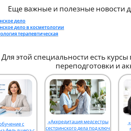
Еще важные и полезные новости д
нское дело
нское дело в косметологии
ология терапевтическая
Для этой специальности есть курс
переподготовки и ак
«Аккредитация медсестры
«
обучение с
сестринского дела под ключ
на фельдшера с