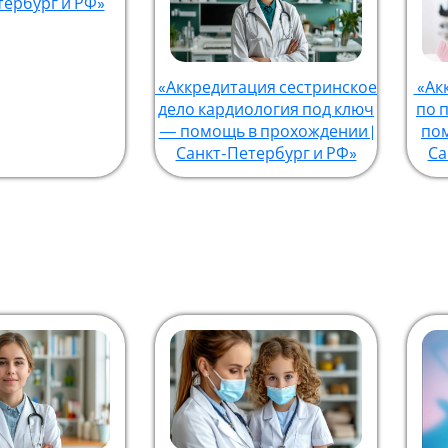
тербург и РФ»
«Аккредитация сестринское
«Ак
дело кардиология под ключ
по 
— помощь в прохождении |
пом
Санкт-Петербург и РФ»
Са