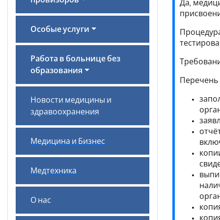
провизоров
Да, медиц
присвоени
Особые услуги
Процедура
тестирова
Работа в больнице без
Требовани
образования
Перечень 
запо
Новости медицины и
орга
здравоохранения
заяв
отчё
Медицина и Бизнес
вклю
копии
свид
Медтехника
выпи
нали
орга
О нас
копи
копи