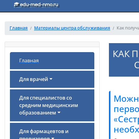
Перейти к основному тексту
edu-med-nmo.ru
Главная
Материалы центра обслуживания
Как получ
КАК 
Главная
Для врачей
Можно
Для специалистов со
средним медицинским
перво
образованием
«Сест
необх
Для фармацевтов и