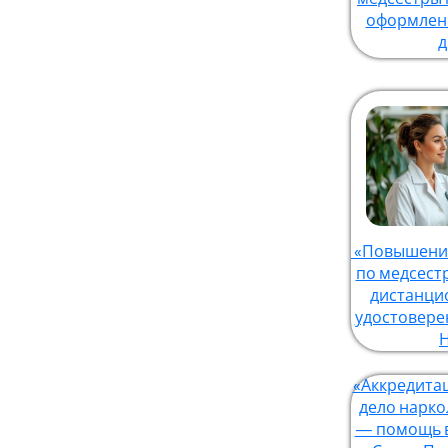
оформлени
д
«Повышение
по медсест
дистанци
удостовере
«Аккредита
дело нарко
— помощь в