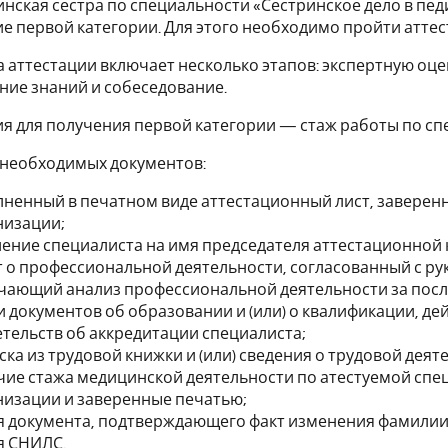
инская сестра по специальности «Сестринское дело в п
е первой категории. Для этого необходимо пройти аттес
 аттестации включает несколько этапов: экспертную оце
ние знаний и собеседование.
я для получения первой категории — стаж работы по спе
необходимых документов:
лненный в печатном виде аттестационный лист, заверен
низации;
ление специалиста на имя председателя аттестационной 
т о профессиональной деятельности, согласованный с р
чающий анализ профессиональной деятельности за посл
 документов об образовании и (или) о квалификации, де
етельств об аккредитации специалиста;
ска из трудовой книжки и (или) сведения о трудовой дея
чие стажа медицинской деятельности по атестуемой сп
низации и заверенные печатью;
я документа, подтверждающего факт изменения фамилии, 
я СНИЛС.