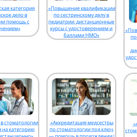
кая категория
«Повышение квалификации
ское дело в
по сестринскому делу в
ии помощь с
педиатрии: дистанционные
чением»
курсы с удостоверением и
«Пов
баллами НМО»
по
ди
удос
 в стоматологии
«Аккредитация медсестры
«
я на категорию
по стоматологии под ключ
стом
истанционно»
— помощь в прохождении |