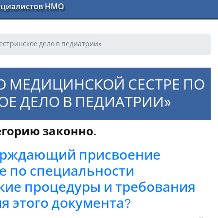
пециалистов НМО
естринское дело в педиатрии»
Ю МЕДИЦИНСКОЙ СЕСТРЕ ПО
Е ДЕЛО В ПЕДИАТРИИ»
горию законно.
верждающий присвоение
е по специальности
акие процедуры и требования
я этого документа?