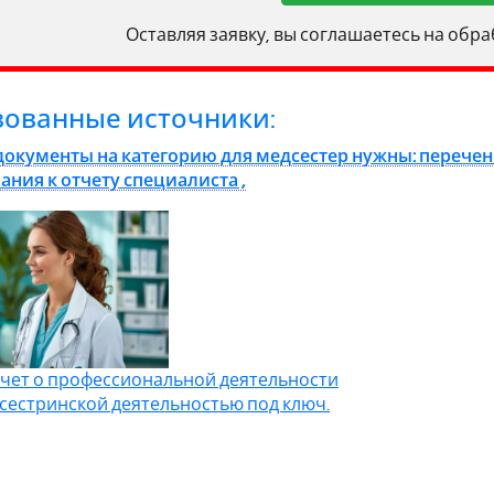
Оставляя заявку, вы соглашаетесь на обр
зованные источники:
документы на категорию для медсестер нужны: перече
ания к отчету специалиста ,
чет о профессиональной деятельности
сестринской деятельностью под ключ.