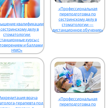
«Профессиональная
переподготовка по
сестринскому делу в
ышение квалификации
стоматологии —
 сестринскому делу в
дистанционное обучение»
стоматологии:
станционные курсы с
товерением и баллами
НМО»
Аккредитация врача
«Профессиональная
атолога‑терапевта под
переподготовка по