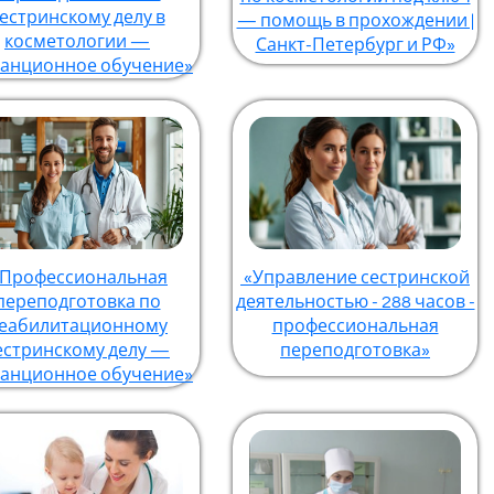
естринскому делу в
— помощь в прохождении |
косметологии —
Санкт-Петербург и РФ»
танционное обучение»
Профессиональная
«Управление сестринской
переподготовка по
деятельностью - 288 часов -
еабилитационному
профессиональная
естринскому делу —
переподготовка»
танционное обучение»