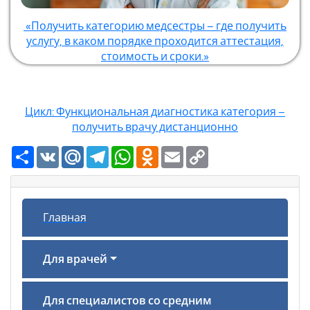
«Получить категорию медсестры – где получить
услугу, в каком порядке проходится аттестация,
стоимость и сроки.»
Цикл: Функциональная диагностика категория –
получить врачу дистанционно
Ресурс
VK
Mail.Ru
Telegram
WhatsApp
Odnoklassniki
Email
Copy
Link
Главная
Для врачей
Для специалистов со средним