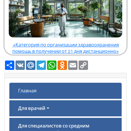
«Категория по организации здравоохранения
помощь в получении от 21 дня дистанционно»
Ресурс
VK
Mail.Ru
Telegram
WhatsApp
Odnoklassniki
Email
Copy
Link
Главная
Для врачей
Для специалистов со средним