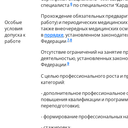
6
специалиста
по специальности "Кард
Прохождение обязательных предварит
Особые
работу) и периодических медицинских 
условия
также внеочередных медицинских осм
допуска к
в
порядке
, установленном законодате
7
,
8
работе
Федерации
Отсутствие ограничений на занятие 
деятельностью, установленных закон
9
Федерации
С целью профессионального роста и 
категорий:
- дополнительное профессиональное 
повышения квалификации и програм
переподготовки);
- формирование профессиональных на
- стажировка;