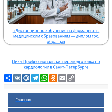
«Дистанционное обучение на фармацевта с
медицинским образованием — диплом гос.
образца»
Цикл: Профессиональная переподготовка по
кардиологии в Санкт‑Петербурге
Ресурс
VK
Mail.Ru
Telegram
WhatsApp
Odnoklassniki
Email
Copy
Link
Главная