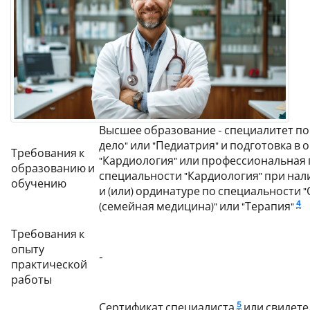
Высшее образование - специалитет по
дело" или "Педиатрия" и подготовка в
Требования к
"Кардиология" или профессиональная 
образованию и
специальности "Кардиология" при нал
обучению
и (или) ординатуре по специальности
4
(семейная медицина)" или "Терапия"
Требования к
опыту
-
практической
работы
5
Сертификат специалиста
или свидете