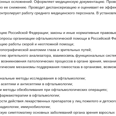
онных осложнений. Оформляет медицинскую документацию. Провод
о ее снижению. Проводит диспансеризацию и оценивает ее эффект
контролирует работу среднего медицинского персонала. В устан
уцию Российской Федерации; законы и иные нормативные правовые
опросы организации офтальмологической помощи в Российской Ф
ацию работы скорой и неотложной помощи;
топографической анатомии глаза и зрительных путей;
гию зрительного анализатора, взаимосвязь функциональных систем
 возникновения патологических процессов в органе зрения, механи
гические механизмы поддержания гомеостаза в организме, возмож
нальные методы исследования в офтальмологии;
 асептики и антисептики в офтальмологии;
и методы обезболивания при офтальмологических операциях;
фармакотерапии в офтальмологии;
сти действия лекарственных препаратов у лиц пожилого и детского
радиологии, иммунобиологии;
скую симптоматику основных заболеваний органа зрения взрослых и