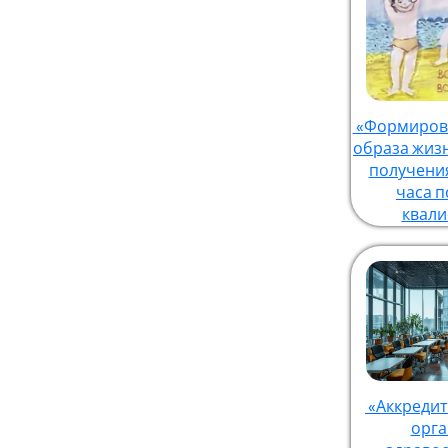
«Формирова
образа жиз
получения
часа 
квал
«Аккредит
орга