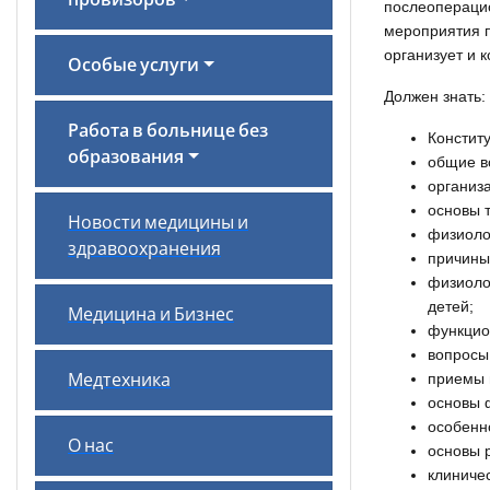
провизоров
послеопераци
мероприятия п
организует и 
Особые услуги
Должен знать:
Работа в больнице без
Констит
образования
общие в
организ
основы 
Новости медицины и
физиоло
здравоохранения
причины
физиоло
детей;
Медицина и Бизнес
функцио
вопросы
приемы 
Медтехника
основы 
особенно
О нас
основы 
клиниче