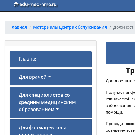
Перейти к основному тексту
edu-med-nmo.ru
Главная
Материалы центра обслуживания
Должностн
Главная
Тр
Для врачей
Должностные 
Получает инфо
Для специалистов со
клинической с
средним медицинским
заболевания, 
образованием
помощи.
Проводит эксп
Для фармацевтов и
освидетельств