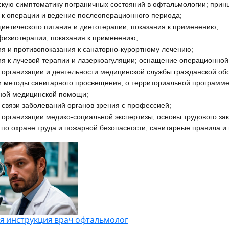
скую симптоматику пограничных состояний в офтальмологии; прин
 к операции и ведение послеоперационного периода;
диетического питания и диетотерапии, показания к применению;
физиотерапии, показания к применению;
ия и противопоказания к санаторно-курортному лечению;
ия к лучевой терапии и лазеркоагуляции; оснащение операционной
 организации и деятельности медицинской службы гражданской об
 методы санитарного просвещения; о территориальной программе
ной медицинской помощи;
 связи заболеваний органов зрения с профессией;
 организации медико-социальной экспертизы; основы трудового зак
 по охране труда и пожарной безопасности; санитарные правила 
я инструкция врач офтальмолог