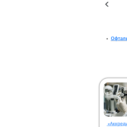
Офтал
«Аккред