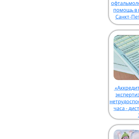
офтальмол
помощь в 
Санкт-Пе
«Аккредит
эксперти
нетрудоспос
часа - дис