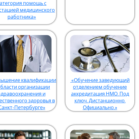
атегория помощь с
стацией медицинского
работника»
ышение квалификации
«Обучение заведующий
области организации
отделением обучение
здравоохранения и
аккредитация НМО. Под
ственного здоровья в
ключ. Дистанционно.
Санкт-Петербурге»
Официально.»