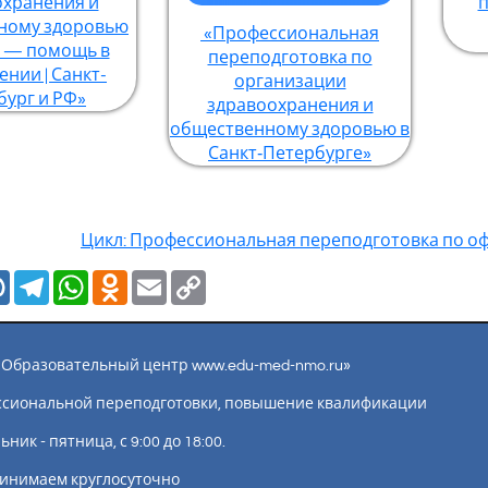
охранения и
п
ному здоровью
«Профессиональная
ч — помощь в
переподготовка по
нии | Санкт-
организации
бург и РФ»
здравоохранения и
общественному здоровью в
Санкт‑Петербурге»
Цикл: Профессиональная переподготовка по о
Mail.Ru
Telegram
WhatsApp
Odnoklassniki
Email
Copy
Link
ы «Образовательный центр www.edu-med-nmo.ru»
ссиональной переподготовки, повышение квалификации
ик - пятница, с 9:00 до 18:00.
инимаем круглосуточно