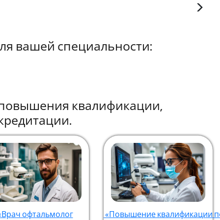
ля вашей специальности:
ы повышения квалификации,
кредитации.
«Врач офтальмолог
«Повышение квалификации п