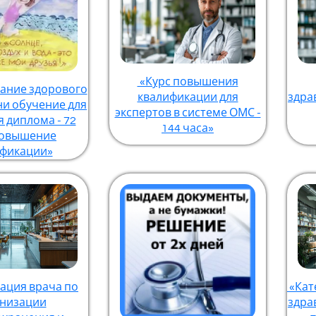
«Курс повышения
ние здорового
квалификации для
здра
ни обучение для
экспертов в системе ОМС -
 диплома - 72
144 часа»
повышение
ификации»
ация врача по
«Кат
низации
здра