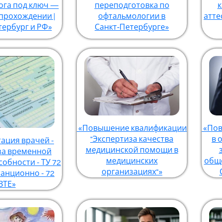
ога под ключ —
переподготовка по
к
прохождении |
офтальмологии в
атте
тербург и РФ»
Санкт‑Петербурге»
«Повышение квалификации
«Пов
"Экспертиза качества
в 
ация врачей -
медицинской помощи в
за временной
медицинских
обще
обности - ТУ 72
организациях"»
танционно - 72
ЗТЕ»