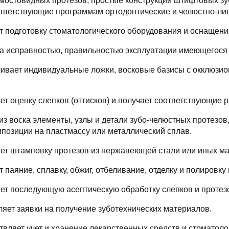
 мостовидных протезов, простые конструкции штифтовых з
ответствующие программам ортодонтические и челюстно-ли
т подготовку стоматологического оборудования и оснащени
 за исправностью, правильностью эксплуатации имеющегося
вливает индивидуальные ложки, восковые базисы с окклюзи
ет оценку слепков (оттисков) и получает соответствующие
 из воска элементы, узлы и детали зубо-челюстных протезов
мпозиции на пластмассу или металлический сплав.
яет штамповку протезов из нержавеющей стали или иных м
т паяние, сплавку, обжиг, отбеливание, отделку и полировку
яет последующую асептическую обработку слепков и протез
ляет заявки на получение зуботехнических материалов.
ствляет учет и хранение лекарственных средств и стоматол