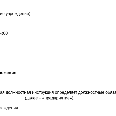
____________________________________
ие учреждения)
 №00
оложения
щая должностная инструкция определяет должностные обязан
__________ (далее – «предприятие»).
реждения