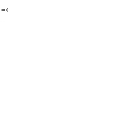
лы)
__