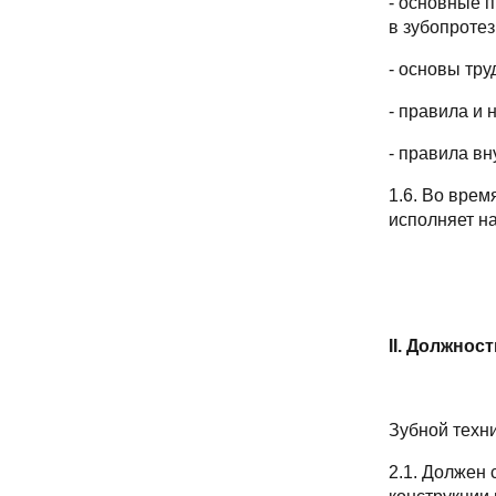
- основные 
в зубопротез
- основы тр
- правила и
- правила вн
1.6. Во врем
исполняет н
I
I. Должнос
Зубной техни
2.1. Должен