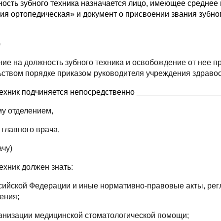
жность зубного техника назначается лицо, имеющее средне
ия ортопедическая» и документ о присвоении звания зубн
)
ение на должность зубного техника и освобождение от нее
ьством порядке приказом руководителя учреждения здраво
 техник подчиняется непосредственно __________________
у отделением,
главного врача,
ачу)
техник должен знать:
ссийской Федерации и иные нормативно-правовые акты, ре
ения;
ганизации медицинской стоматологической помощи;