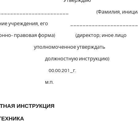
верждаю
________________________ (Фамилия, инициа
ание учреждения, его ______________________
ионно- правовая форма) (директор; иное лицо
омоченное утверждать
ностную инструкцию)
.00.201_г.
.п.
ТНАЯ ИНСТРУКЦИЯ
ТЕХНИКА