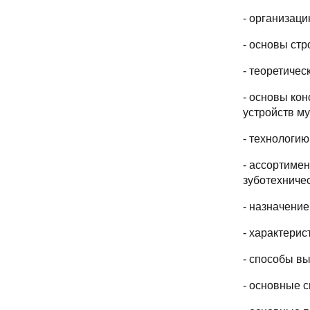
- организац
- основы ст
- теоретичес
- основы ко
устройств му
- технологи
- ассортиме
зуботехниче
- назначение
- характери
- способы вы
- основные 