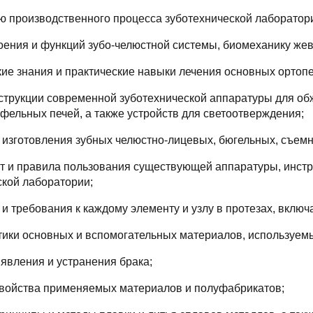
ию производственного процесса зуботехнической лаборатор
роения и функций зубо-челюстной системы, биомеханику жев
кие знания и практические навыки лечения основных ортоп
нструкции современной зуботехнической аппаратуры для об
фельных печей, а также устройств для светоотверждения;
ю изготовления зубных челюстно-лицевых, бюгельных, съем
нт и правила пользования существующей аппаратуры, инст
ской лаборатории;
 и требования к каждому элементу и узлу в протезах, вклю
стики основных и вспомогательных материалов, используемы
явления и устранения брака;
свойства применяемых материалов и полуфабрикатов;