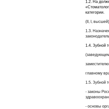
1.2. На дол
«Стоматолог
категории.
(
II
,
I
, высшей
1.3. Назнач
законодател
1.4. Зубной
(заведующем
заместителю 
главному вр
1.5. Зубной 
- законы Ро
здравоохран
- основы ор