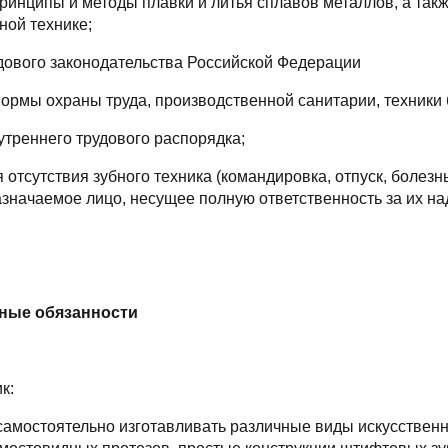
принципы и методы плавки и литья сплавов металлов, а та
ной технике;
удового законодательства Российской Федерации
 нормы охраны труда, производственной санитарии, техники
утреннего трудового распорядка;
я отсутствия зубного техника (командировка, отпуск, болезн
азначаемое лицо, несущее полную ответственность за их н
тные обязанности
к:
 самостоятельно изготавливать различные виды искусственн