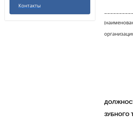
Ут
Контакты
________
(наименов
организац
уполн
долж
00
м
ДОЛЖНОС
ЗУБНОГО 