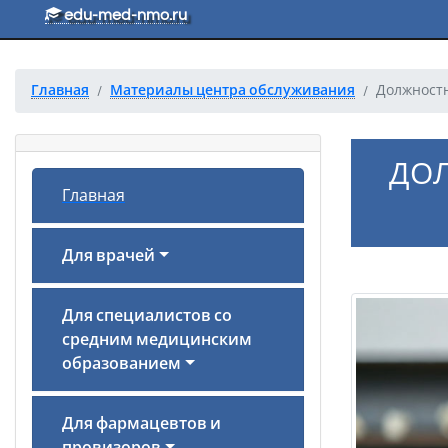
Перейти к основному тексту
edu-med-nmo.ru
Главная
Материалы центра обслуживания
Должностн
ДОЛ
Главная
Для врачей
Для специалистов со
средним медицинским
образованием
Для фармацевтов и