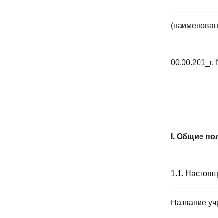
__________
(наименован
00.00.201_г.
I. Общие п
1.1. Настоя
___________
Название уч